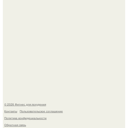
Я - Эльвина Кузнецова, тренер групповых фитнес
тренировок разных направлений.
Произошел странный инцидент, связанный с казахским
деликатесом.
© 2026 Фитнес для похудения
Контакты
Пользовательское соглашение
Политика конфидециальности
Обратная связь