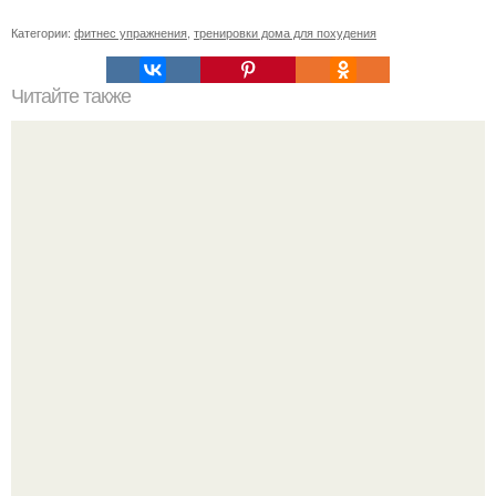
Категории:
фитнес упражнения
,
тренировки дома для похудения
Читайте также
Восемь упражнений против шейного остеохондроза.