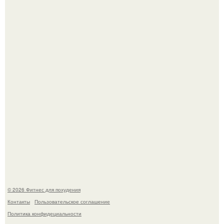
В 2026 году учёные показали, как мог бы выглядеть
человек, если бы его тело эволюционировало
специально для выживания в автокатастpoфах.
3 мифа о моей деятельности смехотерапевта.
© 2026 Фитнес для похудения
Контакты
Пользовательское соглашение
Политика конфидециальности