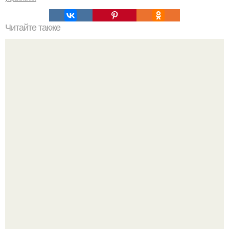
Читайте также
Куда сходить в Тюмени. 20 Лучших мест в Тюмени, куда
можно сходить с маленьким ребенком