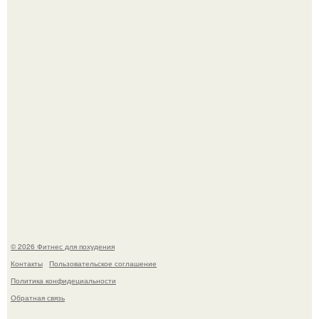
Сергей соседов показал свою скромную дачу - и удивил
поклонников.
Не зря её попу считают лучшей в мире.
© 2026 Фитнес для похудения
Контакты
Пользовательское соглашение
Политика конфидециальности
Обратная связь