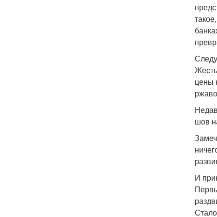
предс
такое,
банка
превр
Следу
Жесть
цены 
ржаво
Недав
шов н
Замеч
ничег
разви
И при
Первы
раздв
Стало