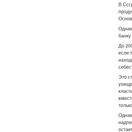
В Ссс
проду
Основ
Однак
банку 
До 20
если 
наход
себес
Это с
ухищр
класт
вмест
тольк
Однак
надпи
остае