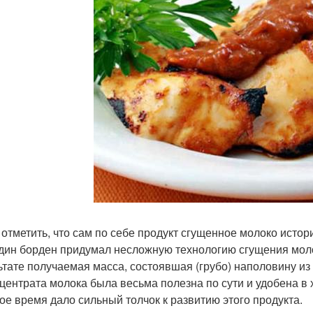
 отметить, что сам по себе продукт сгущенное молоко истор
дин борден придумал несложную технологию сгущения моло
ьтате получаемая масса, состоявшая (грубо) наполовину из
нцентрата молока была весьма полезна по сути и удобена в 
ое время дало сильный толчок к развитию этого продукта.