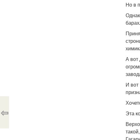
Но в 
Однак
барах
Приня
строн
химик
А вот
огром
завод
И вот
призн
Хочет
⇦
Эта к
Верхо
такой,
Гагар