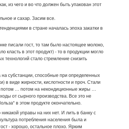
ак, из чего и во что должен быть упакован этот
льное и сахар. Засим все.
тенденциями в стране началась эпоха закатки в
нке писали гост, то там было настоящее молоко,
о класть в этот продукт) - то в продукции могло
ых технологий стало стремление снизить
а на субстанции, способные при определенных
) в виде жирности, кислотности и проч. Стали
, потом … потом на некондиционные жиры …
тходы от сырного производства. Все это не
ольза" в этом продукте окончательно.
никакой управы на них нет. И лить в банку с
 культура потребления населения была и
гост - хорошо, остальное плохо. Ярким