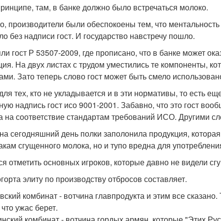
принципе, там, в банке должно было встречаться молоко.
о, производители были обеспокоены тем, что ментальность
ло без надписи гост. И государство навстречу пошло.
ли гост Р 53507-2009, где прописано, что в банке может ок
ция. На двух листах с трудом уместились те компоненты, 
ами. Зато теперь слово гост может быть смело использован
 для тех, кто не укладывается и в эти нормативы, то есть е
ную надпись гост исо 9001-2001. Забавно, что это гост вооб
а на соответствие стандартам требований ИСО. Другими сл
 на сегодняшний день полки заполонила продукция, которая
акам сгущенного молока, но и тупо вредна для употреблени
ся отметить основных игроков, которые давно не видели сг
огорта элиту по производству отбросов составляет.
вский комбинат - вотчина главпродукта и этим все сказано. 
 что ужас берет.
инский комбинат - вотчина гордых армян, которые "Этих Рус