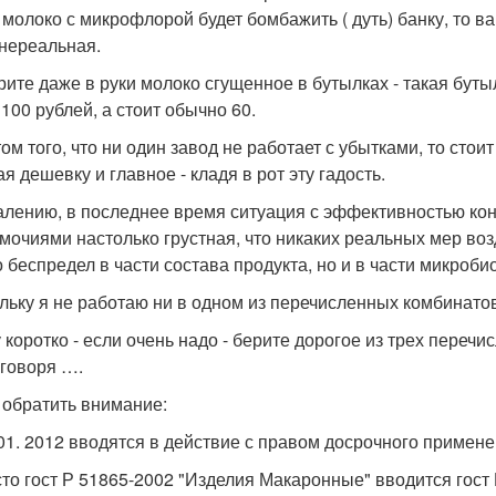
 молоко с микрофлорой будет бомбажить ( дуть) банку, то в
 нереальная.
рите даже в руки молоко сгущенное в бутылках - такая буты
 100 рублей, а стоит обычно 60.
ом того, что ни один завод не работает с убытками, то стоит
я дешевку и главное - кладя в рот эту гадость.
алению, в последнее время ситуация с эффективностью кон
мочиями настолько грустная, что никаких реальных мер воз
о беспредел в части состава продукта, но и в части микроби
льку я не работаю ни в одном из перечисленных комбинатов 
 коротко - если очень надо - берите дорогое из трех перечи
 говоря ….
 обратить внимание:
 01. 2012 вводятся в действие с правом досрочного приме
сто гост Р 51865-2002 "Изделия Макаронные" вводится гост