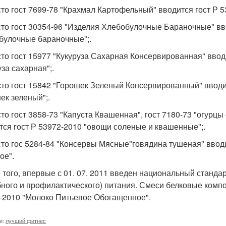
сто гост 7699-78 "Крахмал Картофельный" вводится гост Р 
сто гост 30354-96 "Изделия Хлебобулочные Бараночные" вво
булочные бараночные";.
сто гост 15977 "Кукуруза Сахарная Консервированная" ввод
за сахарная";.
сто гост 15842 "Горошек Зеленый Консервированный" вводи
ек зеленый";.
сто гост 3858-73 "Капуста Квашенная", гост 7180-73 "огурцы
тся гост Р 53972-2010 "овощи соленые и квашенные";.
сто гос 5284-84 "Консервы Мясные"говядина тушеная" ввод
ое".
 того, впервые с 01. 07. 2011 введен национальный стандар
бного и профилактического) питания. Смеси белковые компози
-2010 "Молоко Питьевое Обогащенное".
и:
лучший фитнес