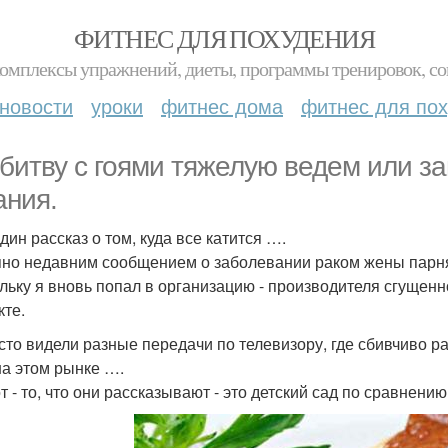
ФИТНЕС ДЛЯ ПОХУДЕНИЯ
комплексы упражнений, диеты, программы тренировок, со
новости
уроки
фитнес дома
фитнес для по
битву с гоями тяжелую ведем или за
ания.
дин рассказ о том, куда все катится ….
но недавним сообщением о заболевании раком жены парня 
льку я вновь попал в организацию - производителя сгущенно
кте.
сто видели разные передачи по телевизору, где сбивчиво ра
на этом рынке ….
т - то, что они рассказывают - это детский сад по сравнени