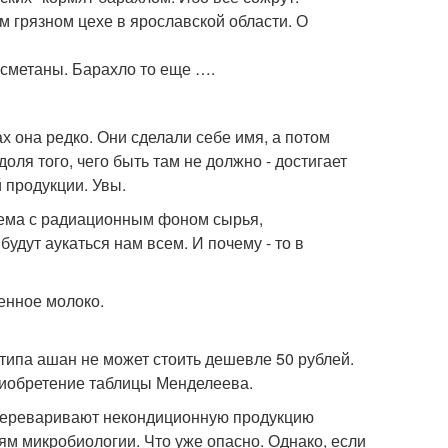
м грязном цехе в ярославской области. О
 сметаны. Барахло то еще ….
ах она редко. Они сделали себе имя, а потом
оля того, чего быть там не должно - достигает
 продукции. Увы.
блема с радиационным фоном сырья,
удут аукаться нам всем. И почему - то в
венное молоко.
 типа ашан не может стоить дешевле 50 рублей.
риобретение таблицы Менделеева.
и переваривают некондиционную продукцию
м микробиологии. Что уже опасно. Однако, если