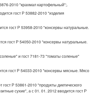
53876-2010 "крахмал картофельный";.
дится гост Р 53882-2010 "изделия
ится гост Р 53958-2010 "консервы натуральные.
тся гост Р 54050-2010 "консервы натуральные.
 соленые" и гост 7181-73 "томаты соленые"
ится гост Р 54033-2010 "консервы мясные. Мясо
т гост Р 53861-2010 "продукты диетического
тные сухие", а с 01. 01. 2012 вводится гост Р