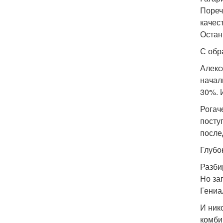
Пореч
качес
Остан
С обр
Алекс
начал
30%. 
Рогач
посту
после
Глубо
Разби
Но за
Гениа
И ник
комби