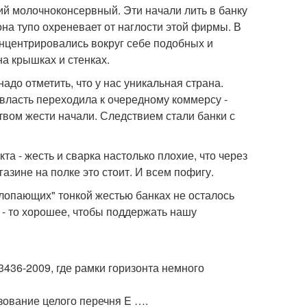
кий молочноконсервный. Эти начали лить в банку
о она тупо охреневает от наглости этой фирмы. В
онцентрировались вокруг себе подобных и
а крышках и стенках.
до отметить, что у нас уникальная страна.
 власть переходила к очередному коммерсу -
твом жести начали. Следствием стали банки с
а - жесть и сварка настолько плохие, что через
азине на полке это стоит. И всем пофигу.
Хлопающих" тонкой жестью банках не осталось
о - то хорошее, чтобы поддержать нашу
436-2009, где рамки горизонта немного
зование целого перечня E ….