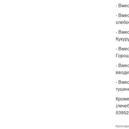
- Вме
- Вме
хлебо
- Вме
Кукуру
- Вме
Горош
- Вме
вводи
- Вме
тушен
Кроме
(лече
53952
Категори