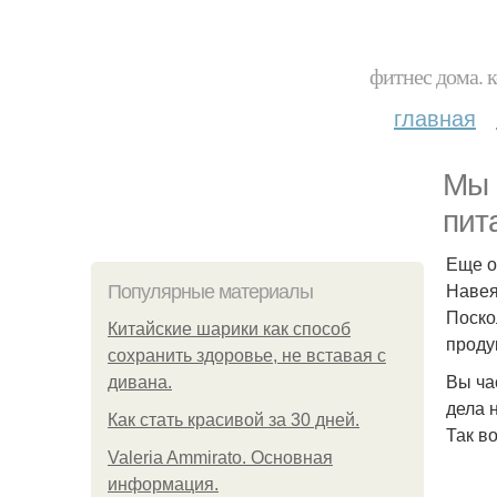
фитнес дома. 
главная
Мы 
пит
Еще о
Навея
Популярные материалы
Поско
Китайские шарики как способ
проду
сохранить здоровье, не вставая с
Вы ча
дивана.
дела 
Как стать красивой за 30 дней.
Так во
Valeria Ammirato. Основная
информация.