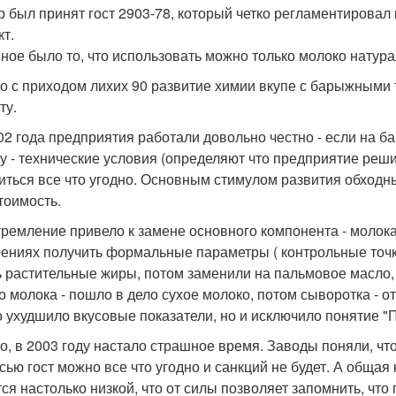
р был принят гост 2903-78, который четко регламентировал к
кт.
ное было то, что использовать можно только молоко натура
о с приходом лихих 90 развитие химии вкупе с барыжными 
ту.
02 года предприятия работали довольно честно - если на ба
ту - технические условия (определяют что предприятие решил
иться все что угодно. Основным стимулом развития обходн
тоимость.
тремление привело к замене основного компонента - молок
ениях получить формальные параметры ( контрольные точки
ь растительные жиры, потом заменили на пальмовое масло
о молока - пошло в дело сухое молоко, потом сыворотка - о
о ухудшило вкусовые показатели, но и исключило понятие "П
о, в 2003 году настало страшное время. Заводы поняли, что 
сью гост можно все что угодно и санкций не будет. А общая
тся настолько низкой, что от силы позволяет запомнить, что 