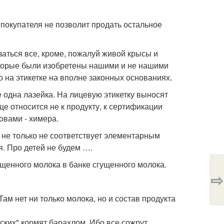
 покупателя не позволит продать остальное
азаться все, кроме, пожалуй живой крысы и
которые были изобретены нашими и не нашими
о на этикетке на вполне законных основаниях.
ще одна лазейка. На лицевую этикетку выносят
ще относится не к продукту, к сертификации
овами - химера.
 не только не соответствует элементарным
я. Про детей не будем ….
ущенного молока в банке сгущенного молока.
⇨
Там нет ни только молока, но и состав продукта
ских" кормят барахлом. Ибо все сожрут.