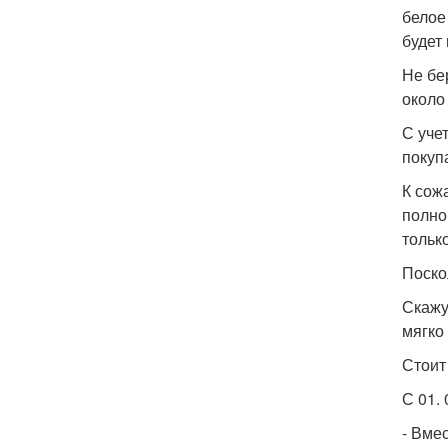
белое
будет
Не бе
около
С учет
покупа
К сож
полно
тольк
Поско
Скажу
мягко
Стоит
С 01.
- Вме