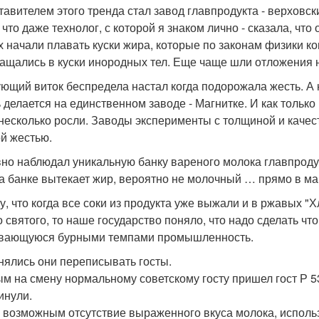
тавителем этого тренда стал завод главпродукта - верховс
 что даже технолог, с которой я знаком лично - сказала, чт
х начали плавать куски жира, которые по законам физики к
ащались в куски инородных тел. Еще чаще шли отложения н
ющий виток беспредела настал когда подорожала жесть. А на
 делается на единственном заводе - Магнитке. И как только
несколько росли. Заводы эксперименты с толщиной и качес
й жестью.
но наблюдал уникальную банку вареного молока главпродукт
а банке вытекает жир, вероятно не молочный … прямо в маг
у, что когда все соки из продукта уже выжали и в ржавых "
о святого, то наше государство поняло, что надо сделать чт
вающуюся бурными темпами промышленность.
нялись они переписывать госты.
м на смену нормальному советскому госту пришел гост Р 53
инули.
 возможным отсутствие выраженного вкуса молока, исполь