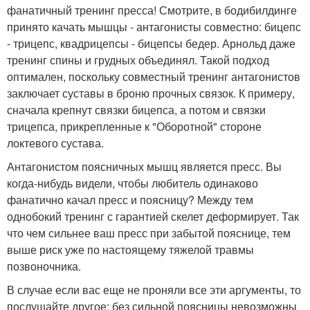
фанатичный тренинг пресса! Смотрите, в бодибилдинге
принято качать мышцы - антагонисты совместно: бицепс
- трицепс, квадрицепсы - бицепсы бедер. Арнольд даже
тренинг спины и грудных объединял. Такой подход
оптимален, поскольку совместный тренинг антагонистов
заключает суставы в броню прочных связок. К примеру,
сначала крепнут связки бицепса, а потом и связки
трицепса, прикрепленные к "Оборотной" стороне
локтевого сустава.
Антагонистом поясничных мышц является пресс. Вы
когда-нибудь видели, чтобы любитель одинаково
фанатично качал пресс и поясницу? Между тем
однобокий тренинг с гарантией скелет деформирует. Так
что чем сильнее ваш пресс при забытой пояснице, тем
выше риск уже по настоящему тяжелой травмы
позвоночника.
В случае если вас еще не проняли все эти аргументы, то
послушайте другое: без сильной поясницы невозможны