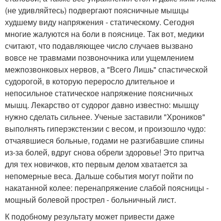
(не удивляйтесь) подвергают поясничные мышцы
худшему виду напряжения - статическому. Сегодня
многие жалуются на боли в пояснице. Так вот, медики
считают, что подавляющее число случаев вызвано
вовсе не травмами позвоночника или ущемлением
межпозвонковых нервов, а "Всего Лишь" спастической
судорогой, в которую переросло длительное и
непосильное статическое напряжение поясничных
мышц. Лекарство от судорог давно известно: мышцу
нужно сделать сильнее. Ученые заставили "Хроников"
выполнять гиперэкстензии с весом, и произошло чудо:
отчаявшиеся больные, годами не разгибавшие спины
из-за болей, вдруг снова обрели здоровье! Это притча
для тех новичков, кто первым делом хватается за
непомерные веса. Дальше события могут пойти по
накатанной колее: перенапряжение слабой поясницы -
мощный болевой прострел - больничный лист.
К подобному результату может привести даже