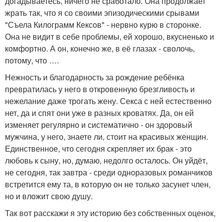
догадываетесь, ничего не сработало. Она продолжает
жрать так, что я со своими эпизодическими срывами
"Съела Килограмм Кексов" - нервно курю в сторонке.
Она не видит в себе проблемы, ей хорошо, вкусненько и
комфортно. А он, конечно же, в её глазах - сволочь,
потому, что ….
Нежность и благодарность за рождение ребёнка
превратилась у него в откровенную брезгливость и
нежелание даже трогать жену. Секса с ней естественно
нет, да и спят они уже в разных кроватях. Да, он ей
изменяет регулярно и систематично - он здоровый
мужчина, у него, знаете ли, стоит на красивых женщин.
Единственное, что сегодня скрепляет их брак - это
любовь к сыну, но, думаю, недолго осталось. Он уйдёт,
не сегодня, так завтра - среди одноразовых романчиков
встретится ему та, в которую он не только засунет член,
но и вложит свою душу.
Так вот расскажи я эту историю без собственных оценок,