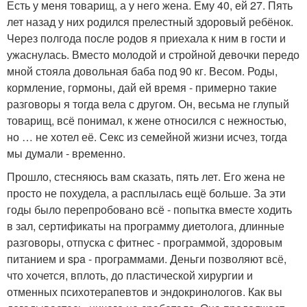
Есть у меня товарищ, а у него жена. Ему 40, ей 27. Пять
лет назад у них родился прелестный здоровый ребёнок.
Через полгода после родов я приехала к ним в гости и
ужаснулась. Вместо молодой и стройной девочки передо
мной стояла довольная баба под 90 кг. Весом. Роды,
кормление, гормоны, дай ей время - примерно такие
разговоры я тогда вела с другом. Он, весьма не глупый
товарищ, всё понимал, к жене относился с нежностью,
но … не хотел её. Секс из семейной жизни исчез, тогда
мы думали - временно.
Прошло, стесняюсь вам сказать, пять лет. Его жена не
просто не похудела, а расплылась ещё больше. За эти
годы было перепробовано всё - попытка вместе ходить
в зал, сертификаты на программу диетолога, длинные
разговоры, отпуска с фитнес - программой, здоровым
питанием и spa - программами. Деньги позволяют всё,
что хочется, вплоть, до пластической хирургии и
отменных психотерапевтов и эндокринологов. Как вы