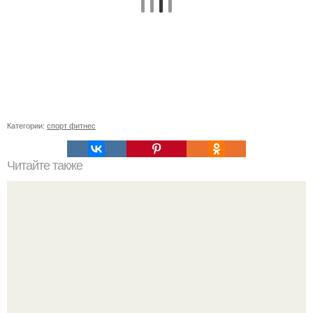
Категории:
спорт фитнес
Читайте также
Почему увеличиваются икры ног. Причины полных икр и
варианты, как сделать икры ног тоньше.