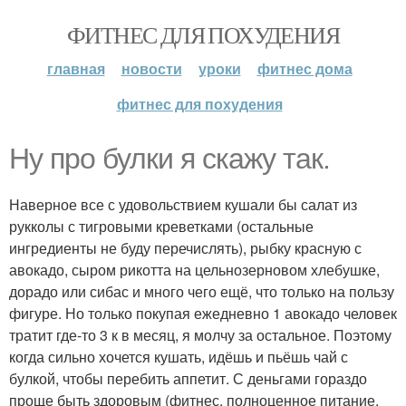
ФИТНЕС ДЛЯ ПОХУДЕНИЯ
главная
новости
уроки
фитнес дома
фитнес для похудения
Ну про булки я скажу так.
Наверное все с удовольствием кушали бы салат из
рукколы с тигровыми креветками (остальные
ингредиенты не буду перечислять), рыбку красную с
авокадо, сыром рикотта на цельнозерновом хлебушке,
дорадо или сибас и много чего ещё, что только на пользу
фигуре. Но только покупая ежедневно 1 авокадо человек
тратит где-то 3 к в месяц, я молчу за остальное. Поэтому
когда сильно хочется кушать, идёшь и пьёшь чай с
булкой, чтобы перебить аппетит. С деньгами гораздо
проще быть здоровым (фитнес, полноценное питание,