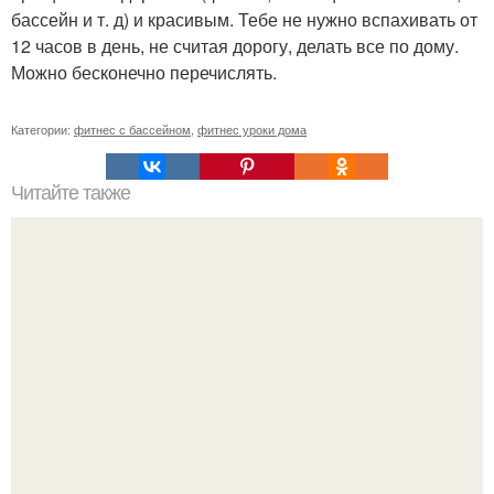
бассейн и т. д) и красивым. Тебе не нужно вспахивать от
12 часов в день, не считая дорогу, делать все по дому.
Можно бесконечно перечислять.
Категории:
фитнес с бассейном
,
фитнес уроки дома
Читайте также
Взрывная сила. Примеры упражнений для развития
взрывной силы.