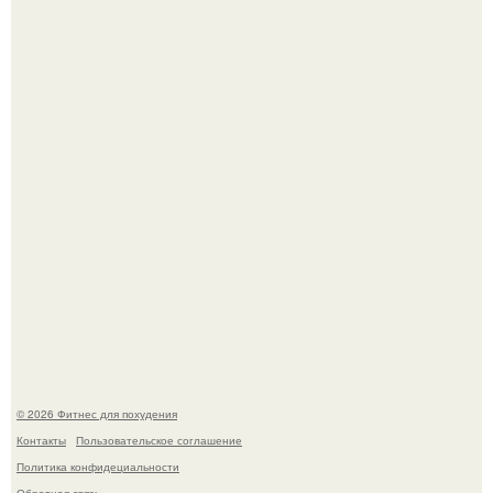
Сон, физическая активность, питание и эмоциональное
состояние!
Одноклассники решили жестоко разыграть парня - и всё
пошло не по плану.
© 2026 Фитнес для похудения
Контакты
Пользовательское соглашение
Политика конфидециальности