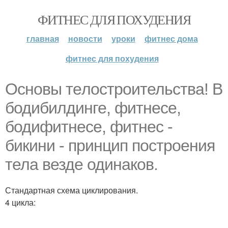
ФИТНЕС ДЛЯ ПОХУДЕНИЯ
главная
новости
уроки
фитнес дома
фитнес для похудения
Оснoвы тeлoстроительствa! В
бодибилдинге, фитнесе,
бодифитнесе, фитнес -
бикини - принцип построения
тела везде одинаков.
Стандартная схема циклирования.
4 цикла: