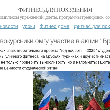
ФИТНЕС ДЛЯ ПОХУДЕНИЯ
комплексы упражнений, диеты, программы тренировок, со
новости
уроки
фитнес дома
фитнес для по
вокурсники омгу участие в акции "В
ках благотворительного проекта "год доброты - 2025" студ
мы уличного фитнеса: на брусьях, турниках и других гимнас
- не только проверить выносливость, но и напомнить: забот
е ценности студенческой жизни.