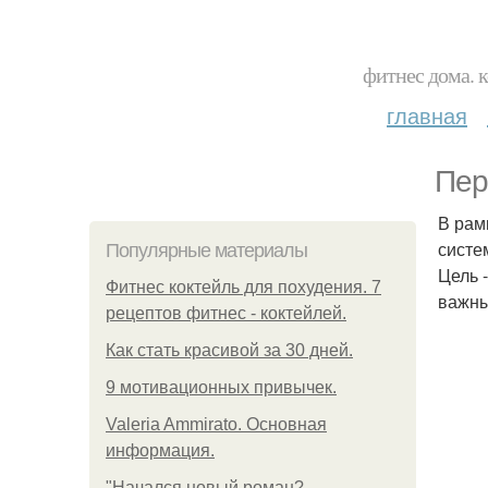
фитнес дома. 
главная
Пер
В рам
систе
Популярные материалы
Цель 
Фитнес коктейль для похудения. 7
важны
рецептов фитнес - коктейлей.
Как стать красивой за 30 дней.
9 мотивационных привычек.
Valeria Ammirato. Основная
информация.
"Начался новый роман?