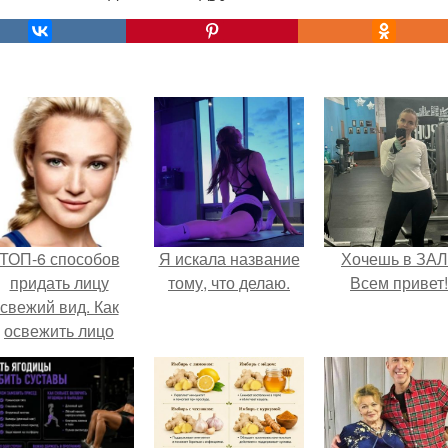
ТОП-6 способов
Я искала название
Хочешь в ЗА
придать лицу
тому, что делаю.
Всем привет!
свежий вид. Как
освежить лицо
ыстро в домашних
условиях. Как
сделать лицо
свежим