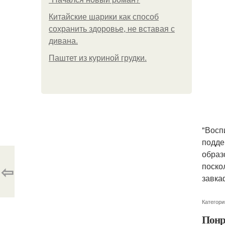
Китайские шарики как способ
сохранить здоровье, не вставая с
дивана.
Паштет из куриной грудки.
"Восп
подде
образ
поско
⇦
завка
Категори
Понр