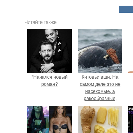
Читайте также
"Начался новый
Китовьи вши. На
роман?
самом деле это не
насекомые, а
ракообразные,
относящиеся к
б
бокоплавам.