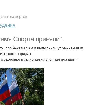
веты экспертов
худения
ремя Спорта приняли".
енты пробежали 1 км и выполнили упражнения из
тических снарядах.
а о здоровье и активная жизненная позиция -