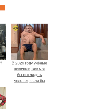
Л?
В 2026 году учёные
показали, как мог
бы выглядеть
человек, если бы
его тело
эволюционировало
специально для
выживания в