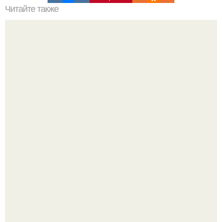
Читайте также
Красота женская. Настоящая красота.
Слышали, что есть перед сном - это зло?