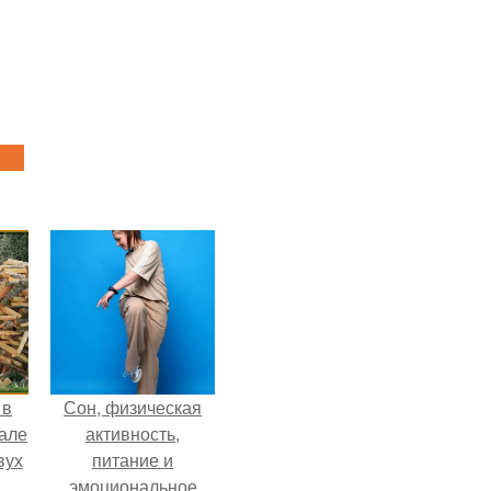
 в
Сон, физическая
зале
активность,
вух
питание и
эмоциональное