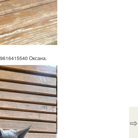
 89616415540 Оксана.
⇨