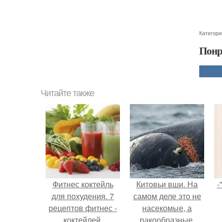
Категори
Понр
Читайте также
Фитнес коктейль
Китовьи вши. На
-
для похудения. 7
самом деле это не
рецептов фитнес -
насекомые, а
коктейлей.
ракообразные,