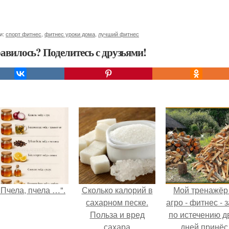
и:
спорт фитнес
,
фитнес уроки дома
,
лучший фитнес
авилось? Поделитесь с друзьями!
"Пчела, пчела …".
Сколько калорий в
Мой тренажёр
сахарном песке.
агро - фитнес - 
Польза и вред
по истечению д
сахара
дней принёс