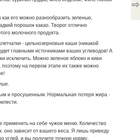
⇨
 как его можно разнообразить зеленью,
адкий порошок какао. Творог отлично
этого молочного продукта.
летчатки - цельнозерновые каши (никакой
 будет главными источниками ваших углеводов! А
ки исключить. Можно зеленое яблоко и киви
, поэтому на первом этапе их также можно
е!
уше.
вым и просушенным. Нормальная потеря жира -
релести.
е применить на себе чужое меню. Количество
. оно зависит от вашего веса. Я лишь приведу
 углей, и вы получите точную норму.