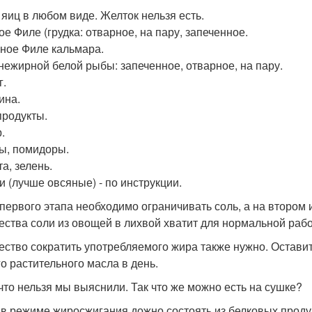
 яиц в любом виде. Желток нельзя есть.
ое Филе (грудка: отварное, на пару, запеченное.
ное Филе кальмара.
нежирной белой рыбы: запеченное, отварное, на пару.
г.
ина.
родукты.
.
ы, помидоры.
а, зелень.
и (лучше овсяные) - по инструкции.
 первого этапа необходимо ограничивать соль, а на втором и
ества соли из овощей в лихвой хватит для нормальной раб
ество сократить употребляемого жира также нужно. Оставит
го растительного масла в день.
 что нельзя мы выяснили. Так что же можно есть на сушке?
в режиме жиросжигания дожно состоять из белковых продук