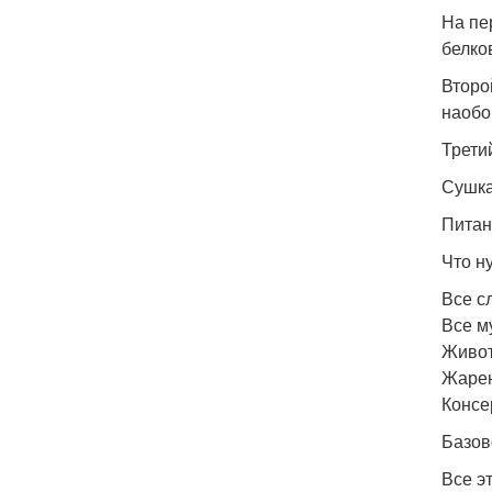
На пе
белко
Второ
наобо
Трети
Сушка
Питан
Что н
Все с
Все м
Живот
Жарен
Консе
Базов
Все э