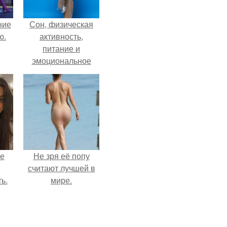
ние
Сон, физическая
ю.
активность,
питание и
эмоциональное
состояние!
не
Не зря её попу
считают лучшей в
ь.
мире.