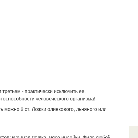
 третьем - практически исключить ее.
отоспособности человеческого организма!
ь можно 2 ст. Ложки оливкового, льняного или
тов: куриная грудка, мясо индейки, Филе любой