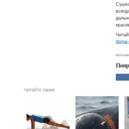
Сушка
всегд
дальн
краси
Читай
doma-d
Категори
Понр
Читайте также