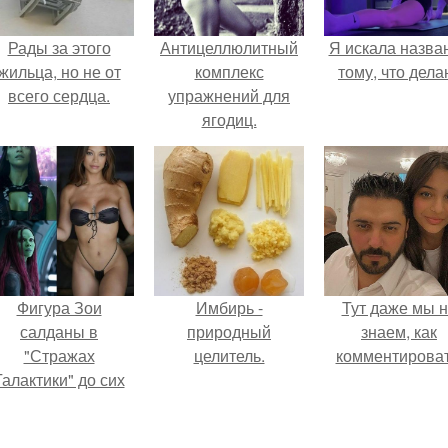
Рады за этого
Антицеллюлитный
Я искала назва
жильца, но не от
комплекс
тому, что дела
всего сердца.
упражнений для
ягодиц.
Фигура Зои
Имбирь -
Тут даже мы 
салданы в
природный
знаем, как
"Стражах
целитель.
комментироват
Галактики" до сих
пор вызывает
восхищение.