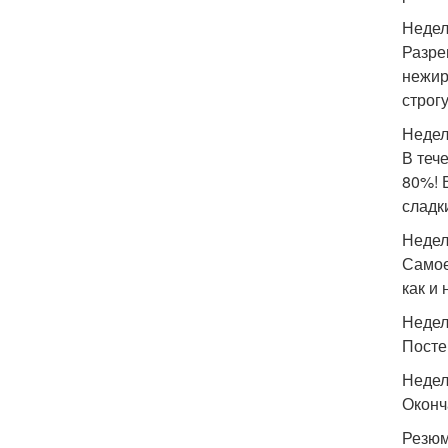
Недел
Разре
нежир
строг
Недел
В теч
80%! 
сладк
Недел
Самое
как и
Недел
Посте
Недел
Оконч
Резюм