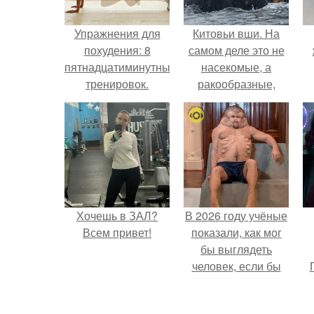
Упражнения для
Китовьи вши. На
похудения: 8
самом деле это не
пятнадцатиминутных
насекомые, а
тренировок.
ракообразные,
относящиеся к
бокоплавам.
Хочешь в ЗАЛ?
В 2026 году учёные
Всем привет!
показали, как мог
бы выглядеть
человек, если бы
его тело
эволюционировало