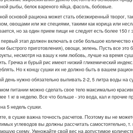
ной рыбы, белок вареного яйца, фасоль, бобовые.
ной основой рациона может стать обезжиренный творог, так
ком, овощами или же специями, такими как корица или несл
вается, но за один прием пищи не следует есть более 150 г 
 первый этап должен включать в себе большое количество к
ки быстрого приготовления), овощи, зелень. Пусть все это
рукты, несмотря на вашу к ним любовь, лучше на время суш
ить. Гречка и бурый рис имеют низкий гликемический индекс
еблять. Но к концу сушки их не должно быть в вашем рацион
й день нужно обязательно выпивать 2-2, 5 литра воды на с
аком питании можно сделать свое тело максимально краси
ее 1 кг в неделю. Все что больше - это вода, кал и прочие п
на 5 недель сушки.
те, в сушке важна точность расчетов. Поэтому вы не может
тимых углеводов вы должны рассчитать самостоятельно, т. к
ающую схему. Умножайте свой вес на допустимое количество