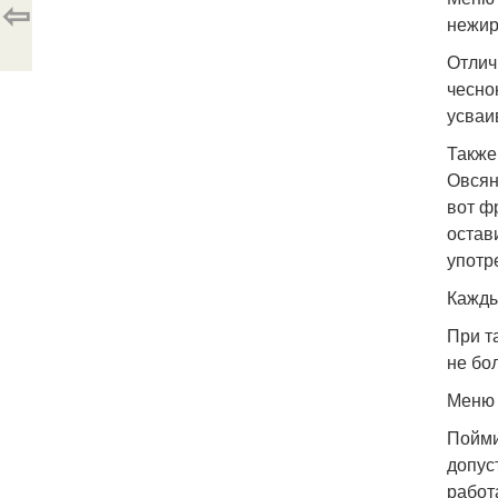
⇦
нежир
Отлич
чесно
усваи
Также
Овсян
вот ф
остав
употр
Кажды
При т
не бол
Меню 
Пойми
допус
работ