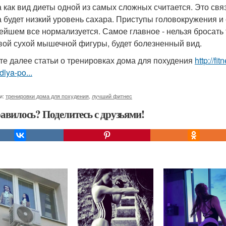
 как вид диеты одной из самых сложных считается. Это связа
а будет низкий уровень сахара. Приступы головокружения и
ейшем все нормализуется. Самое главное - нельзя бросать 
вой сухой мышечной фигуры, будет болезненный вид.
те далее статьи о тренировках дома для похудения
http://fi
lya-po...
и:
тренировки дома для похудения
,
лучший фитнес
авилось? Поделитесь с друзьями!