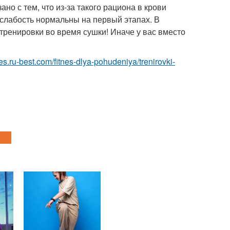
но с тем, что из-за такого рациона в крови
 слабость нормальны на первый этапах. В
тренировки во время сушки! Иначе у вас вместо
tnes.ru-best.com/fitnes-dlya-pohudeniya/trenirovki-