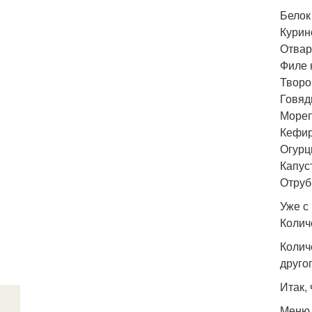
Белок
Курин
Отвар
Филе 
Творо
Говяд
Мореп
Кефир
Огурц
Капуст
Отруб
Уже с
Колич
Колич
друго
Итак,
Меню 