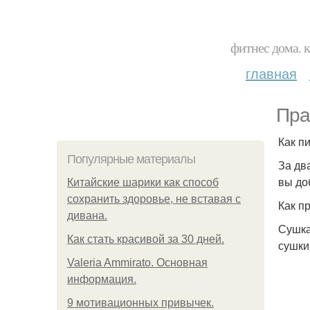
фитнес дома. 
главная
Пра
Как п
Популярные материалы
За дв
вы до
Китайские шарики как способ
сохранить здоровье, не вставая с
Как п
дивана.
Сушка
Как стать красивой за 30 дней.
сушки
Valeria Ammirato. Основная
информация.
9 мотивационных привычек.