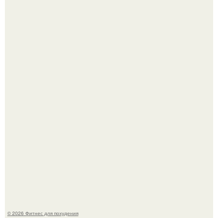
Имбирь - природный целитель.
Как накачать ягодицы и не угробить суставы.
© 2026 Фитнес для похудения