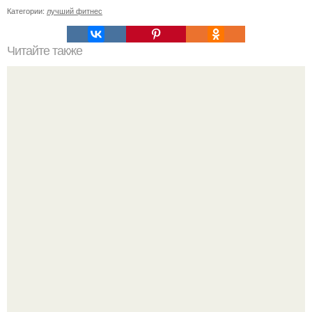
Категории:
лучший фитнес
Читайте также
Лишь одно упражнение, но оказывает
сногсшибательный эффект: "Осиная" талия и плоский
живот - при этом огромная польза для здоровья!