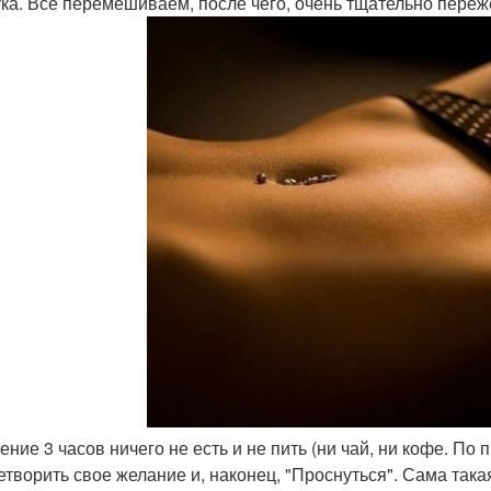
ка. Все перемешиваем, после чего, очень тщательно пере
ечение 3 часов ничего не есть и не пить (ни чай, ни кофе. 
етворить свое желание и, наконец, "Проснуться". Сама такая