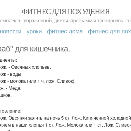
ФИТНЕС ДЛЯ ПОХУДЕНИЯ
комплексы упражнений, диеты, программы тренировок, со
новости
уроки
фитнес дома
фитнес для по
раб" для кишечника.
диенты:
Лож. - Овсяных хлопьев.
Лож - воды.
Лож - молока (или 1 ч. лож. Сливок).
ож. - Меда.
шков.
товление:
 Лож. Овсянки залить на ночь 5 ст. Лож. Кипяченной холодно
ляем в наши хлопья 1 ст. Лож. Молока или 1 ст. Лож. Сливок