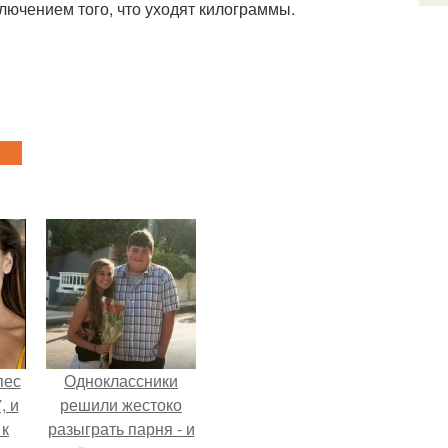
ключением того, что уходят килограммы.
пес
Одноклассники
, и
решили жестоко
 к
разыграть парня - и