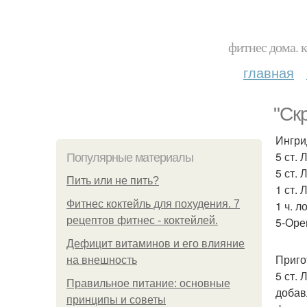
фитнес дома. 
главная
"Ск
Ингри
5 ст. 
Популярные материалы
5 ст. 
Пить или не пить?
1 ст. 
Фитнес коктейль для похудения. 7
1 ч. л
рецептов фитнес - коктейлей.
5-Оре
Дефицит витаминов и его влияние
Приго
на внешность
5 ст.
Правильное питание: основные
добав
принципы и советы