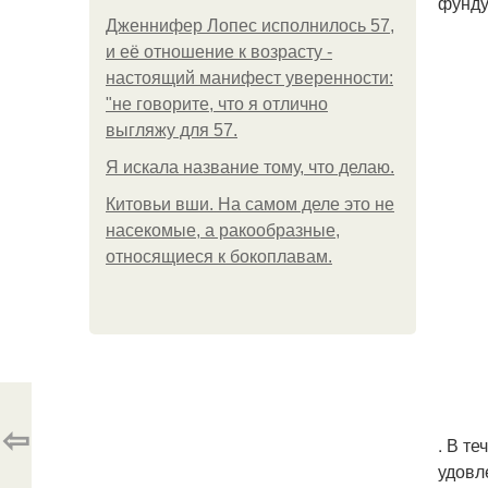
фунду
Дженнифер Лопес исполнилось 57,
и её отношение к возрасту -
настоящий манифест уверенности:
"не говорите, что я отлично
выгляжу для 57.
Я искала название тому, что делаю.
Китовьи вши. На самом деле это не
насекомые, а ракообразные,
относящиеся к бокоплавам.
⇦
. В т
удовл