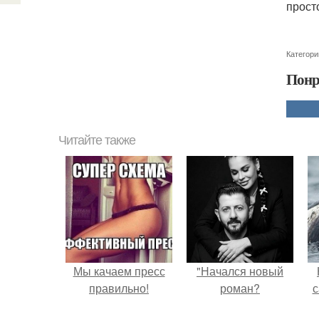
прост
Категори
Понр
Читайте также
Мы качаем пресс
"Начался новый
правильно!
роман?
с