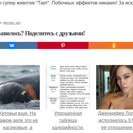
о супер животик "Тает". Побочных эффектов никаких! За ис
и:
фитнес зал
авилось? Поделитесь с друзьями!
Китовьи вши. На
Упрощенная
Дженнифер Ло
амом деле это не
таблица
исполнилось 57
насекомые, а
калорийности.
её отношение