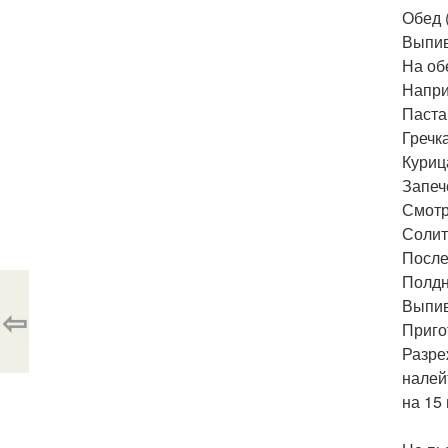
Обед (
Выпив
На об
Напри
Паста
Гречк
Куриц
Запеч
Смотр
Солит
После 
Полдни
Выпив
⇦
Приго
Разре
налей
на 15