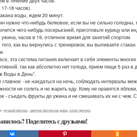
ем в течение двух часов.
 17-18 часов).
такана воды, ждем 20 минут.
ин нужно что-нибудь белковое, если вы не сильно голодны, п
хочется чего-нибудь посерьезней, приготовьте курицу или ин
 ужина, часов в 19, отличное время для занятий спортом.
 того, как вы вернулись с тренировок, вы выпиваете стакан
и.
 все, эта система питания включает в себя элементы многих 
тивной, так как абсолютно нет голода, прием пищи 5 раз в 
в Воды в День".
 главное - не наедаться на ночь, соблюдать интервалы ме
жности не солить и не жарить еду. Кому не нравятся яблоки
ое - съедать фрукты до ужина и не смешивать их ни с чем. 
и:
лучший фитнес
,
занятия фитнесом дома
,
спорт фитнес
авилось? Поделитесь с друзьями!