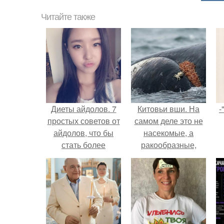
Читайте также
Диеты айдолов. 7
Китовьи вши. На
-
простых советов от
самом деле это не
айдолов, что бы
насекомые, а
стать более
ракообразные,
привлекательными
относящиеся к
бокоплавам.