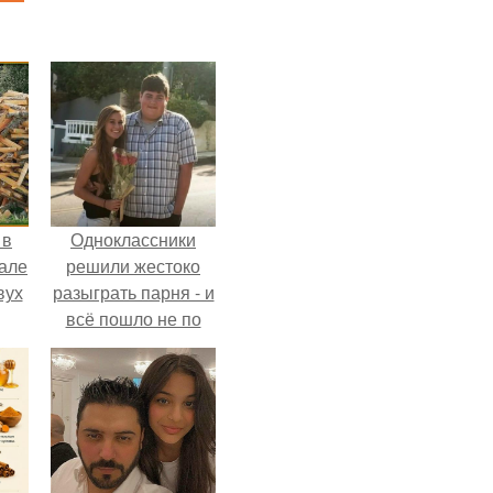
 в
Одноклассники
зале
решили жестоко
вух
разыграть парня - и
всё пошло не по
плану.