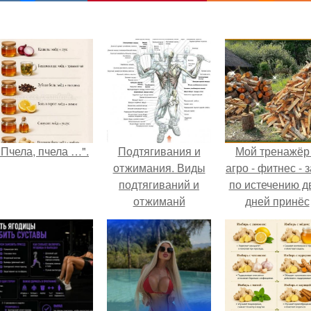
"Пчела, пчела …".
Подтягивания и
Мой тренажёр
отжимания. Виды
агро - фитнес - 
подтягиваний и
по истечению д
отжиманй
дней принёс
программы
ощутимый
тренировок.
результат.