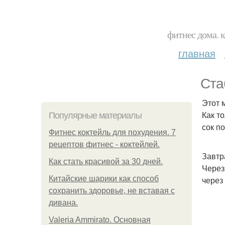
фитнес дома. 
главная
Ста
Этот 
Как т
Популярные материалы
сок п
Фитнес коктейль для похудения. 7
рецептов фитнес - коктейлей.
Завтра
Как стать красивой за 30 дней.
Через
Китайские шарики как способ
через
сохранить здоровье, не вставая с
дивана.
Valeria Ammirato. Основная