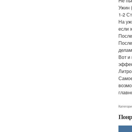
Не пь
Ужин (
1-2 С
На уж
если 
После
После
делам
Вот и
эффек
Литро
Самое
возмо
главн
Категори
Понр