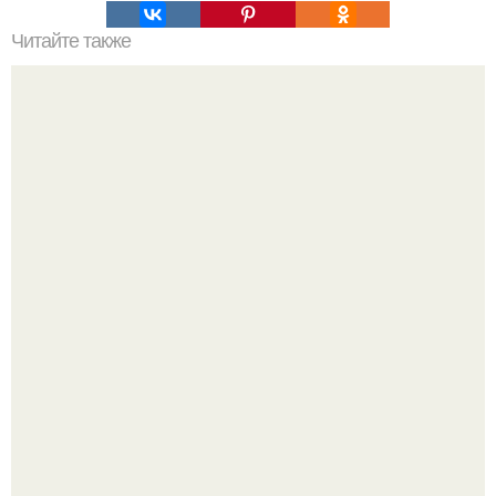
Читайте также
Упражнения для похудения живота.
Я искала название тому, что делаю.