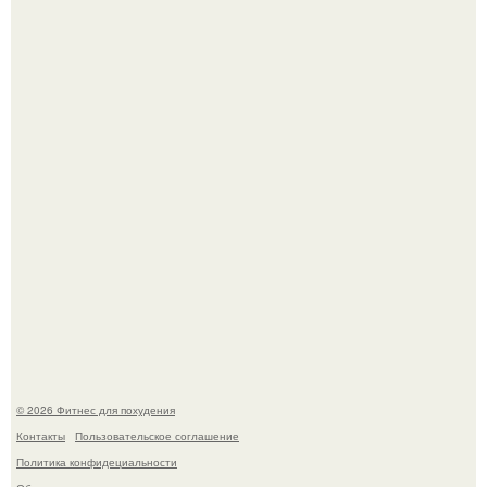
Сергей соседов показал свою скромную дачу - и удивил
поклонников.
Не зря её попу считают лучшей в мире.
© 2026 Фитнес для похудения
Контакты
Пользовательское соглашение
Политика конфидециальности