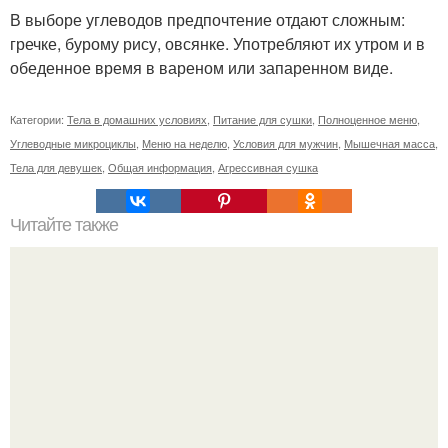
В выборе углеводов предпочтение отдают сложным:
гречке, бурому рису, овсянке. Употребляют их утром и в
обеденное время в вареном или запаренном виде.
Категории:
Тела в домашних условиях
,
Питание для сушки
,
Полноценное меню
,
Углеводные микроциклы
,
Меню на неделю
,
Условия для мужчин
,
Мышечная масса
,
Тела для девушек
,
Общая информация
,
Агрессивная сушка
Читайте также
В этот раз в наши активные выходные вошла зимняя
рыбалка и катание на коньках "эх хвост, чешуя.