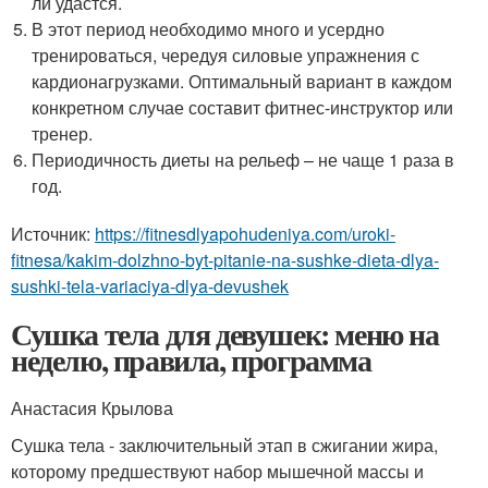
ли удастся.
В этот период необходимо много и усердно
тренироваться, чередуя силовые упражнения с
кардионагрузками. Оптимальный вариант в каждом
конкретном случае составит фитнес-инструктор или
тренер.
Периодичность диеты на рельеф – не чаще 1 раза в
год.
Источник:
https://fitnesdlyapohudeniya.com/uroki-
fitnesa/kakim-dolzhno-byt-pitanie-na-sushke-dieta-dlya-
sushki-tela-variaciya-dlya-devushek
Сушка тела для девушек: меню на
неделю, правила, программа
Анастасия Крылова
Сушка тела - заключительный этап в сжигании жира,
которому предшествуют набор мышечной массы и