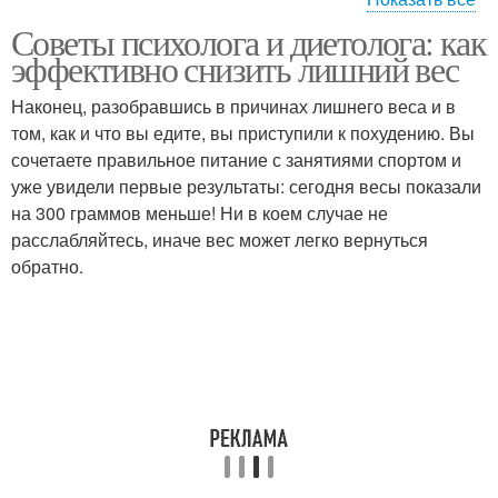
Советы психолога и диетолога: как
Меню для диетического
Оптимальное меню
эффективно снизить лишний вес
стола
Наконец, разобравшись в причинах лишнего веса и в
том, как и что вы едите, вы приступили к похудению. Вы
сочетаете правильное питание с занятиями спортом и
Недельное меню
Меню при язве
уже увидели первые результаты: сегодня весы показали
на 300 граммов меньше! Ни в коем случае не
расслабляйтесь, иначе вес может легко вернуться
обратно.
Меню при язвенной
болезни