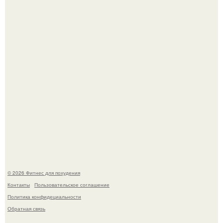
Тут даже мы не знаем, как комментировать.
Сергей соседов показал свою скромную дачу - и удивил
поклонников.
© 2026 Фитнес для похудения
Контакты
Пользовательское соглашение
Политика конфидециальности
Обратная связь