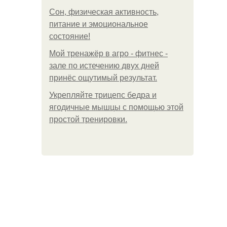
Сон, физическая активность,
питание и эмоциональное
состояние!
Мой тренажёр в агро - фитнес -
зале по истечению двух дней
принёс ощутимый результат.
Укрепляйте трицепс бедра и
ягодичные мышцы с помощью этой
простой тренировки.