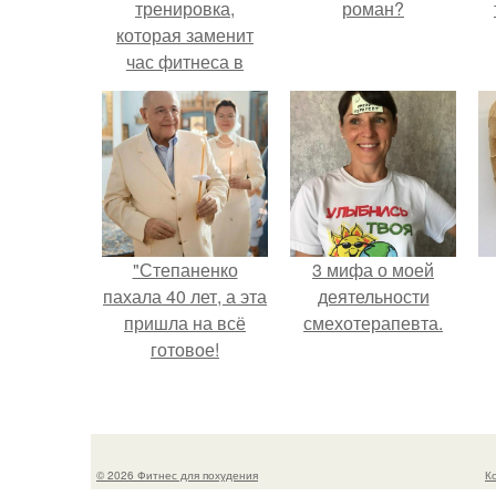
тренировка,
роман?
которая заменит
час фитнеса в
спортзале.
"Степаненко
3 мифа о моей
пахала 40 лет, а эта
деятельности
пришла на всё
смехотерапевта.
готовое!
© 2026 Фитнес для похудения
К