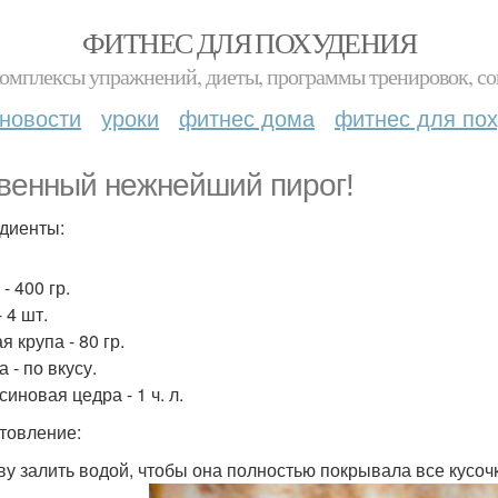
ФИТНЕС ДЛЯ ПОХУДЕНИЯ
комплексы упражнений, диеты, программы тренировок, со
новости
уроки
фитнес дома
фитнес для по
венный нежнейший пирог!
диенты:
- 400 гр.
 4 шт.
 крупа - 80 гр.
 - по вкусу.
иновая цедра - 1 ч. л.
товление:
кву залить водой, чтобы она полностью покрывала все кусоч