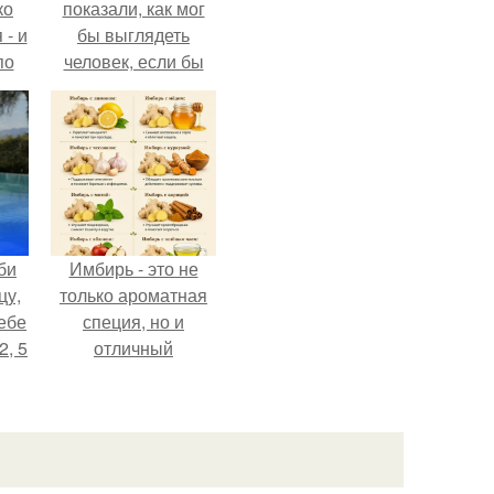
ко
показали, как мог
 - и
бы выглядеть
по
человек, если бы
его тело
эволюционировало
специально для
выживания в
автокатастpoфах.
би
Имбирь - это не
цу,
только ароматная
ебе
специя, но и
2, 5
отличный
ингредиент для
полезных напитков
и блюд.