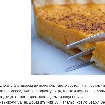
мельчить блендером до пюре образного состояния. Поставить
ивая массу, вбить по одному яйца, а затем всыпать небо
родке до нежно - кремового цвета манную крупу.
рить около 5 мин. Добавить корицу и апельсиновую цедру. З