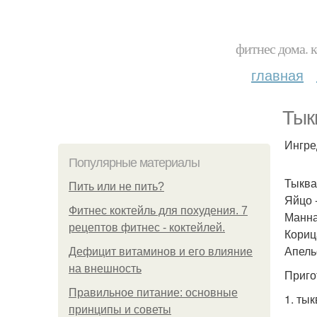
фитнес дома. 
главная
Тык
Ингре
Популярные материалы
Тыква 
Пить или не пить?
Яйцо -
Фитнес коктейль для похудения. 7
Манная
рецептов фитнес - коктейлей.
Корица
Апельс
Дефицит витаминов и его влияние
на внешность
Приго
Правильное питание: основные
1. ты
принципы и советы