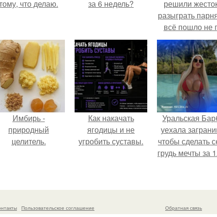
тому, что делаю.
за 6 недель?
решили жесто
разыграть парня
всё пошло не 
плану.
Имбирь -
Как накачать
Уральская Бар
природный
ягодицы и не
уехала заграни
целитель.
угробить суставы.
чтобы сделать с
грудь мечты за 1
тыс.
онтакты
Пользовательское соглашение
Обратная связь