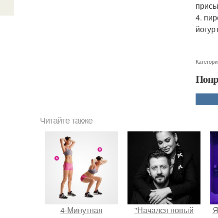
присы
4. пи
йогур
Категори
Понр
Читайте также
4-Минутная
"Начался новый
Я