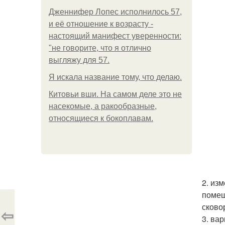
Дженнифер Лопес исполнилось 57,
и её отношение к возрасту -
настоящий манифест уверенности:
"не говорите, что я отлично
выгляжу для 57.
Я искала название тому, что делаю.
Китовьи вши. На самом деле это не
насекомые, а ракообразные,
относящиеся к бокоплавам.
2. из
помеш
сково
⇦
3. ва