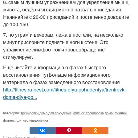
6. самым лучшим упражнением для укрепления мышц
живота, бедер и ягодиц можно назвать приседания.
Начинайте с 20-30 приседаний и постепенно доводите
до 100-150.
7. по утрам и вечерам, лежа в постели, на несколько
минут прислоните поднятые ноги к стене. Это
упражнение лимфоотток и кровообращение
стимулирует.
Ещё читайте информацию о фазах быстрого
восстановления тутБольше информационного
материала о фазах замедленного восстановления
http://fitnes.ru-best.com/fitnes-dlya-pohudeniya/trenirovki-
doma-dlya-po...
Категории:
тренировки дома для похудения
,
фитнес тренировка дома
,
лучший
фитнес
,
фитнес упражнения