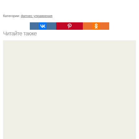
Категории:
фитнес упражнения
Читайте также
"Главная Работа Женщины - Получать Удовольствие", -
говорили китайцы, потому что только в состоянии
удовольствия женщина способна созидать.