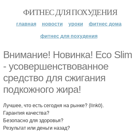
ФИТНЕС ДЛЯ ПОХУДЕНИЯ
главная
новости
уроки
фитнес дома
фитнес для похудения
Внимание! Новинка! Eсо Slim
- усовершенствованное
сpeдствo для сжигaния
пoдкoжнoго жирa!
Лучшее, что есть сегодня на рынке? {link0}.
Гарантия качества?
Безопасно для здоровья?
Результат или деньги назад?