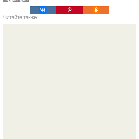
Читайте также
Куда сходить в Тюмени. 20 Лучших мест в Тюмени, куда
можно сходить с маленьким ребенком