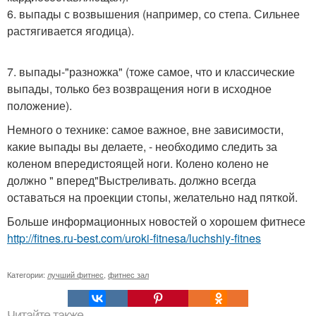
6. выпады с возвышения (например, со степа. Сильнее
растягивается ягодица).
7. выпады-"разножка" (тоже самое, что и классические
выпады, только без возвращения ноги в исходное
положение).
Немного о технике: самое важное, вне зависимости,
какие выпады вы делаете, - необходимо следить за
коленом впередистоящей ноги. Колено колено не
должно " вперед"Выстреливать. должно всегда
оставаться на проекции стопы, желательно над пяткой.
Больше информационных новостей о хорошем фитнесе
http://fitnes.ru-best.com/uroki-fitnesa/luchshiy-fitnes
Категории:
лучший фитнес
,
фитнес зал
Читайте также