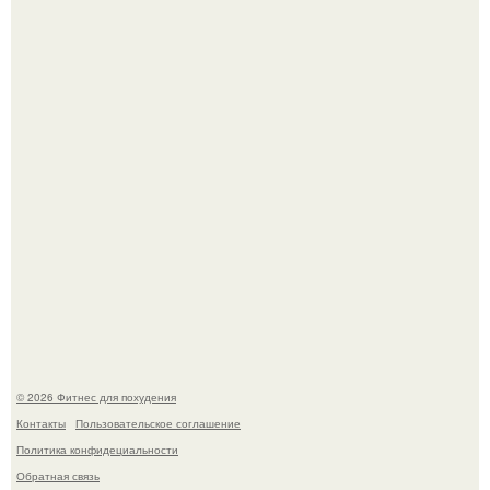
Хочешь в ЗАЛ? Всем привет!
Одноклассники решили жестоко разыграть парня - и всё
пошло не по плану.
© 2026 Фитнес для похудения
Контакты
Пользовательское соглашение
Политика конфидециальности
Обратная связь