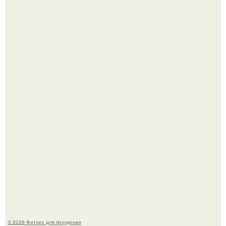
Тут даже мы не знаем, как комментировать.
Не зря её попу считают лучшей в мире.
© 2026 Фитнес для похудения