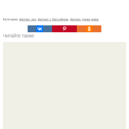
Категории:
фитнес зал
,
фитнес с бассейном
,
фитнес уроки дома
Читайте также
Предварительное расписание персональных тренировок
с 24 октября по 30 октября.