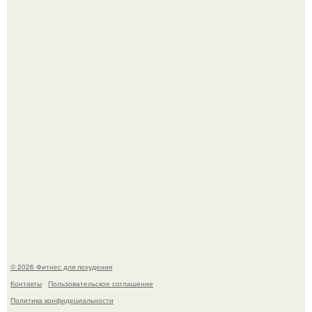
Имбирь - природный целитель.
Сергей соседов показал свою скромную дачу - и удивил
поклонников.
© 2026 Фитнес для похудения
Контакты
Пользовательское соглашение
Политика конфидециальности