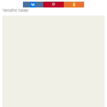
Читайте также
6 отличных книг для стройной фигуры.
"Начался новый роман?