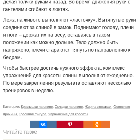
делая толчки руками назад. Во время движения руки с
гантелями сгибают в локтях.
Лежа на животе выполняют «ласточку». Вытянутые руки
соединяют за спиной в замок. Поднимают голову, плечи
и ноги – держат их на весу, оставаясь в таком
положении как можно дольше. Тело должно быть
напряжено, плечи стараются тянуть по направлению к
бедрам.
Чтобы быстрее достичь нужного эффекта, комплекс
упражнений для красоты спины выполняют ежедневно.
По мере закрепления результата оставляют несколько
тренировок в неделю.
Категории:
Крылышки на спине
,
Складки на спине
,
Жир на лопатках
,
Основные
причины
,
Красивая фигура
,
Упражнения для красоты
Читайте также