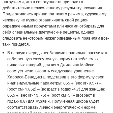
нагрузками, что в совокупности приводит к
действительно великолепному результату похудения.
Придерживаясь принципов такого режима, худеющему
человеку не нужно ограничивать свой рацион
определенными продуктами или часами отбирать для
себя специальные диетические рецепты, однако
следовать некоторым нижеприведенным правилам все-
таки придется.
В первую очередь необходимо правильно рассчитать
собственную ежесуточную норму потребляемых
пищевых калорий, для чего Джиллиан Майклс
советует использовать следующее уравнение
Харриса-Бенедикта, подставив в его формулу свои
индивидуальные параметры: 655 + (вес кг×9,57) +
(рост см×1,852) – (возраст в годах×4,7) для женщин;
65,5 + (вес кг×13.,75) + (рост см×5) – (возраст в
годах×6,8) для мужчин. Полученная цифра будет
соответствовать личной энергетической норме,