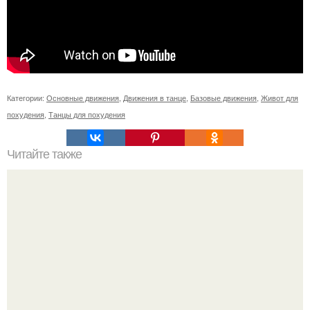
Категории:
Основные движения
,
Движения в танце
,
Базовые движения
,
Живот для
похудения
,
Танцы для похудения
Читайте также
Китовьи вши. На самом деле это не насекомые, а
ракообразные, относящиеся к бокоплавам.