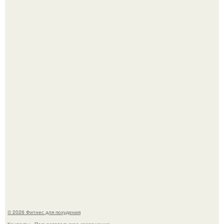
В 2026 году учёные показали, как мог бы выглядеть
человек, если бы его тело эволюционировало
специально для выживания в автокатастpoфах.
3 мифа о моей деятельности смехотерапевта.
© 2026 Фитнес для похудения
Контакты
Пользовательское соглашение