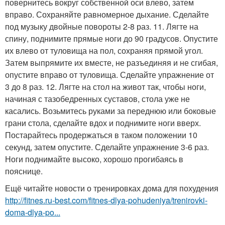
повернитесь вокруг собственной оси влево, затем
вправо. Сохраняйте равномерное дыхание. Сделайте
под музыку двойные повороты 2-8 раз. 11. Лягте на
спину, поднимите прямые ноги до 90 градусов. Опустите
их влево от туловища на пол, сохраняя прямой угол.
Затем выпрямите их вместе, не разъединяя и не сгибая,
опустите вправо от туловища. Сделайте упражнение от
3 до 8 раз. 12. Лягте на стол на живот так, чтобы ноги,
начиная с тазобедренных суставов, стола уже не
касались. Возьмитесь руками за переднюю или боковые
грани стола, сделайте вдох и поднимите ноги вверх.
Постарайтесь продержаться в таком положении 10
секунд, затем опустите. Сделайте упражнение 3-6 раз.
Ноги поднимайте высоко, хорошо прогибаясь в
пояснице.
Ещё читайте новости о тренировках дома для похудения
http://fitnes.ru-best.com/fitnes-dlya-pohudeniya/trenirovki-
doma-dlya-po...