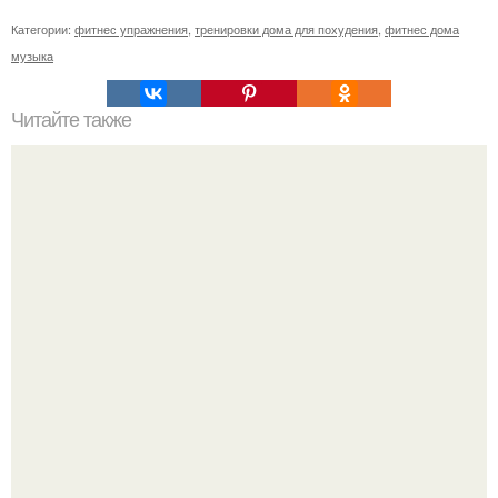
Категории:
фитнес упражнения
,
тренировки дома для похудения
,
фитнес дома
музыка
Читайте также
21 препарат, который должен быть в аптечке любой
мамы.