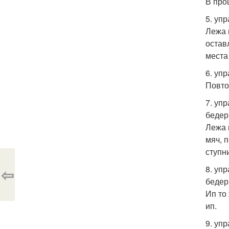
В про
5. уп
Лежа 
остав
места
6. уп
Повто
7. уп
бедер
Лежа 
мяч, 
ступн
8. уп
⇦
бедер
Ип то
ип.
9. уп