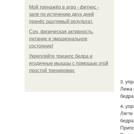
Мой тренажёр в агро - фитнес -
зале по истечению двух дней
принёс ощутимый результат.
Сон, физическая активность,
питание и эмоциональное
состояние!
Укрепляйте трицепс бедра и
ягодичные мышцы с помощью этой
простой тренировки.
3. уп
Лежа 
бедра
4. уп
Лягте
бедра
Припо