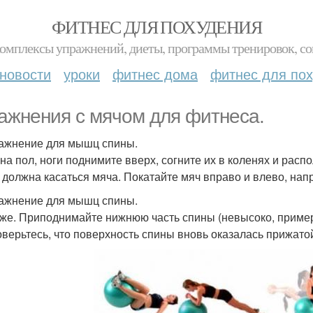
ФИТНЕС ДЛЯ ПОХУДЕНИЯ
комплексы упражнений, диеты, программы тренировок, со
новости
уроки
фитнес дома
фитнес для по
ажнения с мячом для фитнеса.
ражнение для мышц спины.
 на пол, ноги поднимите вверх, согните их в коленях и рас
 должна касаться мяча. Покатайте мяч вправо и влево, на
ражнение для мышц спины.
 же. Приподнимайте нижнюю часть спины (невысоко, пример
оверьтесь, что поверхность спины вновь оказалась прижатой