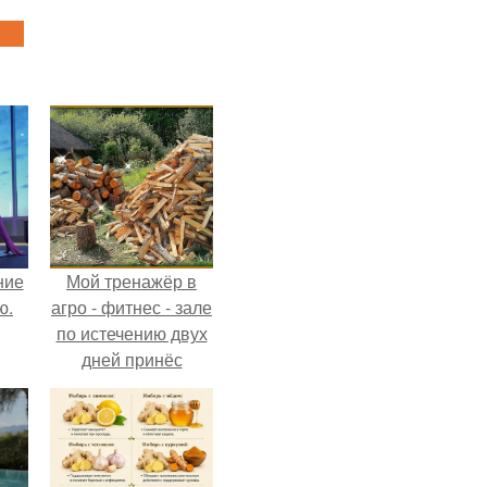
ние
Мой тренажёр в
ю.
агро - фитнес - зале
по истечению двух
дней принёс
ощутимый
результат.