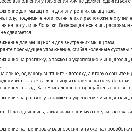
цессе выполнения упражнения мяч не должен сдвигаться с 
ражнение для мышц ног и для внутренних мышц таза.
на полу, поднимите ноги, согните их и расположите ступни 
ляя на полу лишь Лопатки. Возвращайтесь в ип, распрямляя
 не сдвигается.
ражнение для мышц ног и для внутренних мышц таза.
ряйте предыдущее упражнение, сгибая коленные суставы п
ражнение на растяжку, а также на укрепление мышц ягодиц, 
.
на спине, одну ногу вытяните к потолку, а вторую согните 
поднимайте таз, округляя спину и оставляя на полу Лопатк
и вперед - назад. Затем медленно возвращайтесь в ип, вып
ражнение на растяжку, а также на укрепление мышц ягодиц, 
.
 же. Приподнявшись, закидывайте прямую ногу за голову, к
ражнение на тренировку равновесия, а также на проработку 