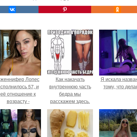
женнифер Лопес
Как накачать
Я искала назва
сполнилось 57, и
внутреннюю часть
тому, что дела
её отношение к
бедра мы
возрасту -
расскажем здесь.
настоящий
манифест
уверенности: "не
говорите, что я