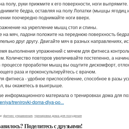
на полу, руки прижмите к его поверхности, ноги выпрямите
днимите бедра, оставляя на полу Лопатки (мышцы ягодиц 
ении поочередно поднимайте ноги вверх.
пражнение на укрепление мышц стоп и спины.
е на мяч, ладони положите на переднюю поверхность бедра
лельно друг другу. Двигайте мяч в разных направлениях, ис
емя выполнения упражнений с мячем для фитнеса контроли
м. Количество повторов увеличивайте постепенно, а начинай
в процессе проработки мышц вы ощутите дискомфорт, отло
ющего раза и проконсультируйтесь с врачом.
ля фитнеса - удобное приспособление, способное в разы у
л, вы окажетесь в выигрыше.
е информационного материала о тренировках дома для по
niya/trenirovki-doma-dlya-po...
и:
фитнес упражнения
,
тренировки дома для похудения
авилось? Поделитесь с друзьями!