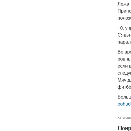
Лежа 
Припо
полож
10. у
Сядьт
парал
Во вр
ровны
если 
следу
Мяч д
фитбо
Больш
pohude
Категори
Понр