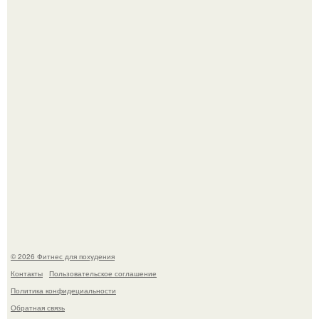
"Степаненко пахала 40 лет, а эта пришла на всё готовое!
Имбирь - природный целитель.
© 2026 Фитнес для похудения
Контакты
Пользовательское соглашение
Политика конфидециальности
Обратная связь