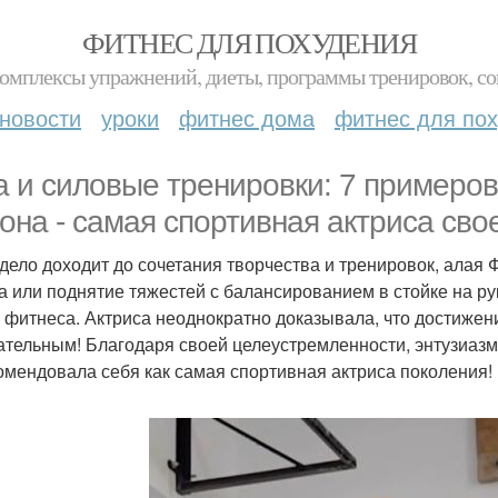
ФИТНЕС ДЛЯ ПОХУДЕНИЯ
комплексы упражнений, диеты, программы тренировок, со
новости
уроки
фитнес дома
фитнес для по
а и силовые тренировки: 7 примеров,
 она - самая спортивная актриса сво
 дело доходит до сочетания творчества и тренировок, алая Ф
га или поднятие тяжестей с балансированием в стойке на ру
 фитнеса. Актриса неоднократно доказывала, что достижен
ательным! Благодаря своей целеустремленности, энтузиазм
омендовала себя как самая спортивная актриса поколения!