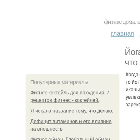
фитнес дома. 
главная
Йог
что
Когда
то йо
Популярные материалы
иконы
Фитнес коктейль для похудения. 7
увлек
рецептов фитнес - коктейлей.
зарек
Я искала название тому, что делаю.
Дефицит витаминов и его влияние
на внешность
Фитнес обман. Глобальный обман