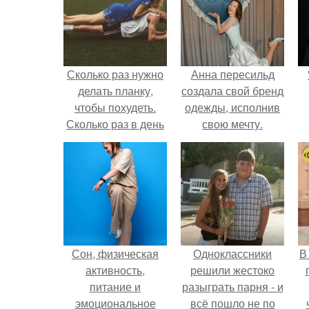
Сколько раз нужно
Анна пересильд
делать планку,
создала свой бренд
чтобы похудеть.
одежды, исполнив
Сколько раз в день
свою мечту.
делать планку —,
чтобы был
результат для
похудения
Сон, физическая
Одноклассники
В
активность,
решили жестоко
питание и
разыграть парня - и
эмоциональное
всё пошло не по