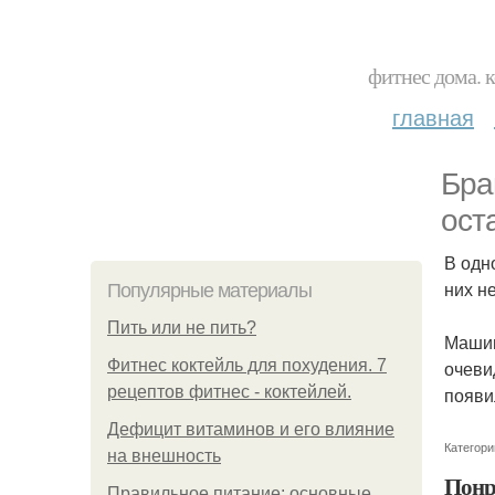
фитнес дома. 
главная
Бра
ост
В одн
них н
Популярные материалы
Пить или не пить?
Машин
Фитнес коктейль для похудения. 7
очеви
рецептов фитнес - коктейлей.
появи
Дефицит витаминов и его влияние
Категори
на внешность
Понр
Правильное питание: основные