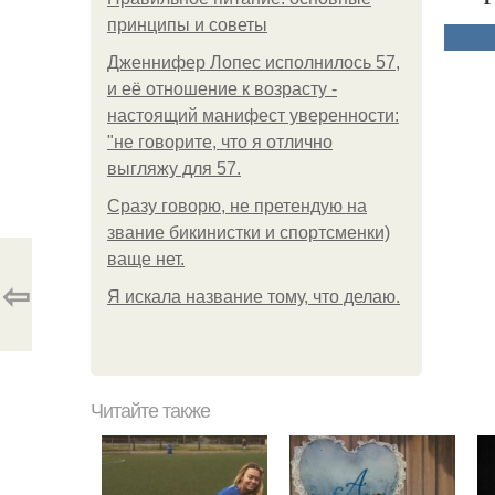
принципы и советы
Дженнифер Лопес исполнилось 57,
и её отношение к возрасту -
настоящий манифест уверенности:
"не говорите, что я отлично
выгляжу для 57.
Сразу говорю, не претендую на
звание бикинистки и спортсменки)
ваще нет.
⇦
Я искала название тому, что делаю.
Читайте также