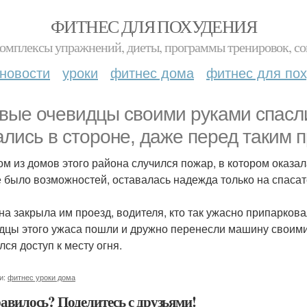
ФИТНЕС ДЛЯ ПОХУДЕНИЯ
комплексы упражнений, диеты, программы тренировок, со
новости
уроки
фитнес дома
фитнес для по
вые очевидцы своими руками спасли
ались в стороне, даже перед таким 
ом из домов этого района случился пожар, в котором оказал
е было возможностей, оставалась надежда только на спасате
а закрыла им проезд, водителя, кто так ужасно припаркова
дцы этого ужаса пошли и дружно перенесли машину своими
лся доступ к месту огня.
и:
фитнес уроки дома
авилось? Поделитесь с друзьями!