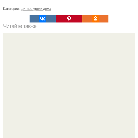
Категории:
фитнес уроки дома
Читайте также
Куда сходить в Тюмени. 20 Лучших мест в Тюмени, куда
можно сходить с маленьким ребенком