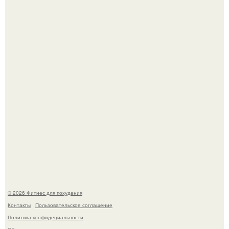
Уральская Барби уехала заграницу, чтобы сделать себе
грудь мечты за 12, 5 тыс.
Не зря её попу считают лучшей в мире.
© 2026 Фитнес для похудения
Контакты
Пользовательское соглашение
Политика конфидециальности