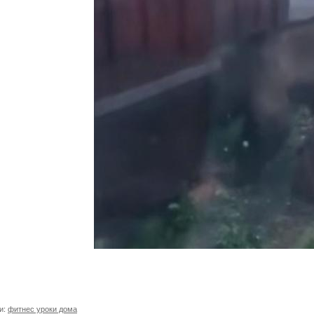
и:
фитнес уроки дома