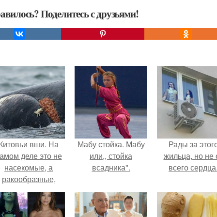
авилось? Поделитесь с друзьями!
Китовьи вши. На
Мабу стойка. Мабу
Рады за этог
амом деле это не
или,, стойка
жильца, но не 
насекомые, а
всадника".
всего сердца
ракообразные,
относящиеся к
бокоплавам.