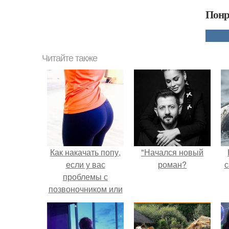
Понр
Читайте также
Как накачать попу,
"Начался новый
если у вас
роман?
с
проблемы с
позвоночником или
тренировки попы
без осевой
нагрузки.