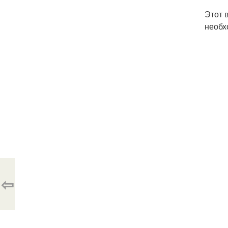
Этот 
необх
⇦