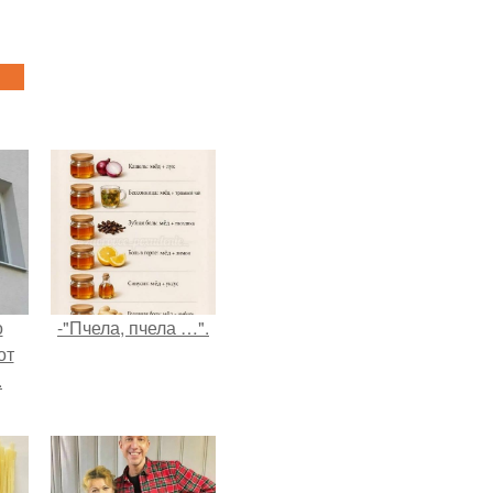
о
-"Пчела, пчела …".
от
.