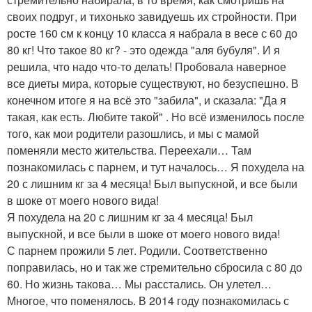
своих подруг, и тихонько завидуешь их стройности. При
росте 160 см к концу 10 класса я набрала в весе с 60 до
80 кг! Что такое 80 кг? - это одежда "аля бубуля". И я
решила, что надо что-то делать! Пробовала наверное
все диеты мира, которые существуют, но безуспешно. В
конечном итоге я на всё это "забила", и сказала: "Да я
такая, как есть. Любите такой" . Но всё изменилось после
того, как мои родители разошлись, и мы с мамой
поменяли место жительства. Переехали… Там
познакомилась с парнем, и тут началось… Я похудела на
20 с лишним кг за 4 месяца! Был выпускной, и все были
в шоке от моего нового вида!
Я похудела на 20 с лишним кг за 4 месяца! Был
выпускной, и все были в шоке от моего нового вида!
С парнем прожили 5 лет. Родили. Соответственно
поправилась, но и так же стремительно сбросила с 80 до
60. Но жизнь такова… Мы расстались. Он улетел…
Многое, что поменялось. В 2014 году познакомилась с