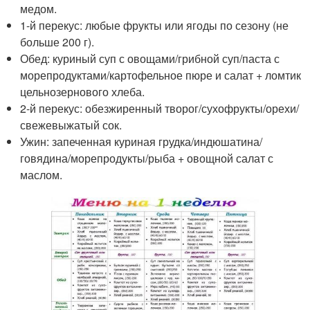
медом.
1-й перекус: любые фрукты или ягоды по сезону (не
больше 200 г).
Обед: куриный суп с овощами/грибной суп/паста с
морепродуктами/картофельное пюре и салат + ломтик
цельнозернового хлеба.
2-й перекус: обезжиренный творог/сухофрукты/орехи/
свежевыжатый сок.
Ужин: запеченная куриная грудка/индюшатина/
говядина/морепродукты/рыба + овощной салат с
маслом.