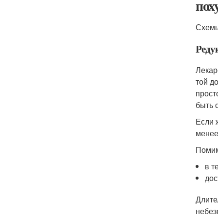
пох
Схемы
Реду
Лекар
той д
прост
быть 
Если 
менее 
Помим
в т
дос
Длите
небез