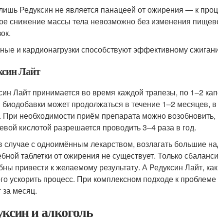
лишь Редуксин не является панацеей от ожирения — к проц
ое снижение массы тела невозможно без изменения пищев
ок.
ные и кардионагрузки способствуют эффективному сжига
ксин Лайт
син Лайт принимается во время каждой трапезы, по 1–2 капс
 биодобавки может продолжаться в течение 1–2 месяцев, в
. При необходимости приём препарата можно возобновить, 
евой кислотой разрешается проводить 3–4 раза в год.
 в случае с одноимённым лекарством, возлагать большие н
бной таблетки от ожирения не существует. Только сбаланс
бны привести к желаемому результату. А Редуксин Лайт, ка
го ускорить процесс. При комплексном подходе к проблем
г за месяц.
уксин и алкоголь