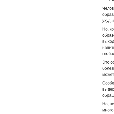
Челов
образ
ухудш
Но, к
образ
выход
напит
глоба
Это о
болез
может
Особе
выдер
обращ
Но, н
много