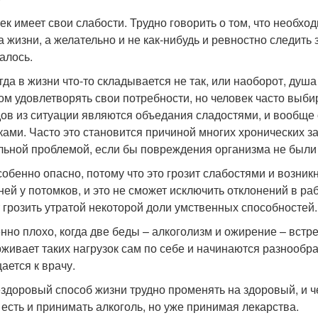
ек имеет свои слабости. Трудно говорить о том, что необхо
а жизни, а желательно и не как-нибудь и ревностно следить 
алось.
огда в жизни что-то складывается не так, или наоборот, душ
ом удовлетворять свои потребности, но человек часто выбир
ов из ситуации являются объедания сладостями, и вообще
ками. Часто это становится причиной многих хронических з
льной проблемой, если бы повреждения организма не были 
собенно опасно, потому что это грозит слабостями и возни
ней у потомков, и это не сможет исключить отклонений в раб
 грозить утратой некоторой доли умственных способностей.
нно плохо, когда две беды – алкоголизм и ожирение – встре
живает таких нагрузок сам по себе и начинаются разнообр
ается к врачу.
ездоровый способ жизни трудно променять на здоровый, и ч
 есть и принимать алкоголь, но уже принимая лекарства.