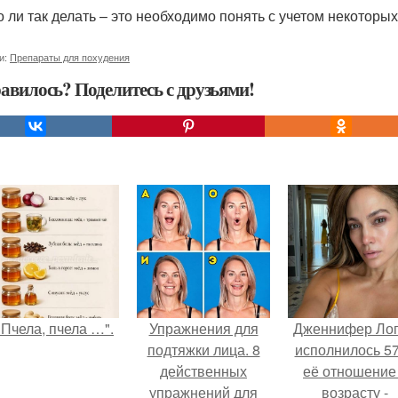
 ли так делать – это необходимо понять с учетом некоторых
и:
Препараты для похудения
авилось? Поделитесь с друзьями!
"Пчела, пчела …".
Упражнения для
Дженнифер Ло
подтяжки лица. 8
исполнилось 57
действенных
её отношение
упражнений для
возрасту -