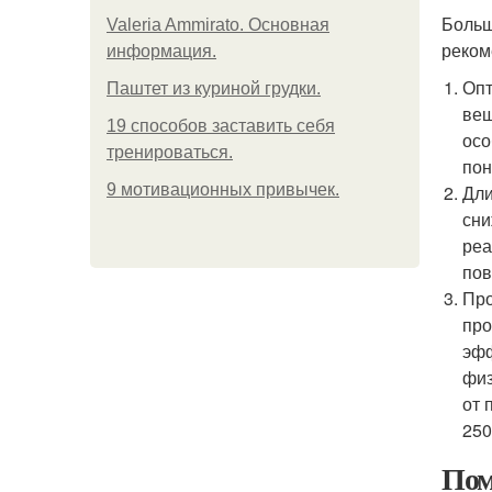
Больш
Valeria Ammirato. Основная
реком
информация.
Опт
Паштет из куриной грудки.
вещ
19 способов заставить себя
осо
тренироваться.
пон
9 мотивационных привычек.
Дли
сни
реа
пов
Про
про
эфф
физ
от 
250
Пом