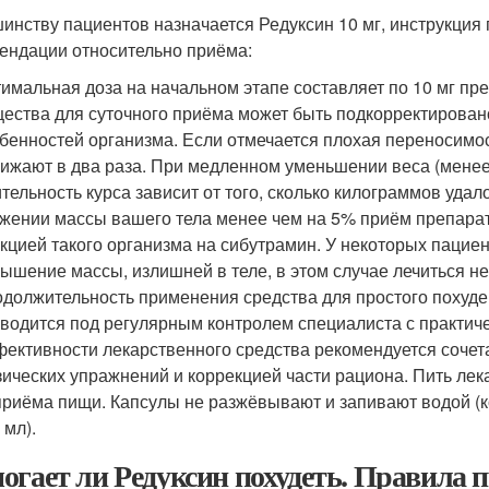
инству пациентов назначается Редуксин 10 мг, инструкци
ендации относительно приёма:
имальная доза на начальном этапе составляет по 10 мг пре
ества для суточного приёма может быть подкорректирован
бенностей организма. Если отмечается плохая переносимо
ижают в два раза. При медленном уменьшении веса (менее 2
тельность курса зависит от того, сколько килограммов удал
жении массы вашего тела менее чем на 5% приём препарат
кцией такого организма на сибутрамин. У некоторых пацие
ышение массы, излишней в теле, в этом случае лечиться н
должительность применения средства для простого похуде
водится под регулярным контролем специалиста с практич
ективности лекарственного средства рекомендуется сочет
ических упражнений и коррекцией части рациона. Пить лек
приёма пищи. Капсулы не разжёвывают и запивают водой (
 мл).
огает ли Редуксин похудеть. Правила 