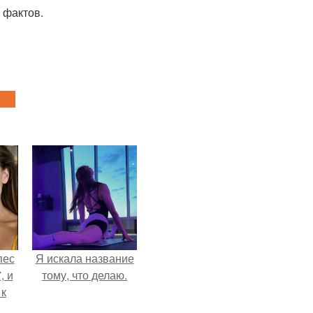
 фактов.
пес
Я искала название
, и
тому, что делаю.
 к