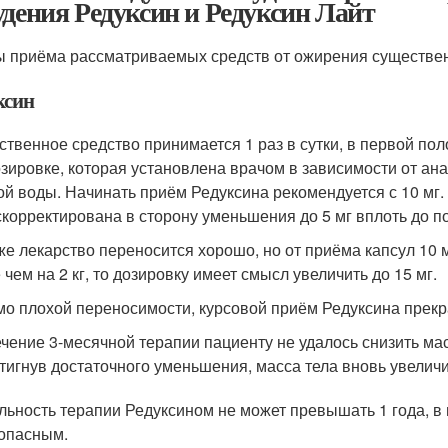
удения Редуксин и Редуксин Лайт
 приёма рассматриваемых средств от ожирения существен
ксин
ственное средство принимается 1 раз в сутки, в первой пол
озировке, которая установлена врачом в зависимости от ан
ой воды. Начинать приём Редуксина рекомендуется с 10 мг
скорректирована в сторону уменьшения до 5 мг вплоть до 
же лекарство переносится хорошо, но от приёма капсул 10 
чем на 2 кг, то дозировку имеет смысл увеличить до 15 мг.
о плохой переносимости, курсовой приём Редуксина прекра
ечение 3-месячной терапии пациенту не удалось снизить мас
тигнув достаточного уменьшения, масса тела вновь увеличи
льность терапии Редуксином не может превышать 1 года, в
опасным.