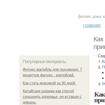
фитнес дома. 
главная
Как
при
Сод
К
Популярные материалы
П
Фитнес коктейль для похудения. 7
рецептов фитнес - коктейлей.
Как стать красивой за 30 дней.
Р
Китайские шарики как способ
Как
сохранить здоровье, не вставая с
при
дивана.