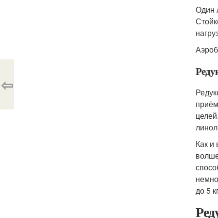
Один 
Стойк
нагруз
Аэроб
Реду
⇦
Редук
приём
целей
линол
Как и
волше
спосо
немно
до 5 к
Ред