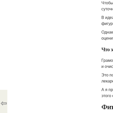
Чтобы
суточ
В иде
фигур
Однак
оцени
Что 
Грамо
и очи
Это п
лекар
А я п
этого
⇦
Фит