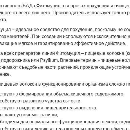
тивность БАДа Фитомуцил в вопросах похудения и очищен
дного от всего лишнего. Производитель использует только 
кта.
уцил – идеальное средство для похудения, поскольку не со
озаменителей. При создании используются исключительно 
вающие мягкое и гарантированно эффективное действие.
а всех препаратов линии Фитомуцил – пищевые волокна (кл
 подорожника или Psyllium. Впервые термин «пищевые воло
онимают съедобные части растений, проявляющие устойчив
нике.
пищевых волокон в функционировании организма сложно п
ствуют в формировании объема кишечного содержимого;
собствуют развитию чувства сытости;
ствуют в выделении пищеварительного сока;
ышают усвояемость пищи;
бходимы для нормального функционирования печени, подж
собствуют выведению из тела конечных продуктов обмена.