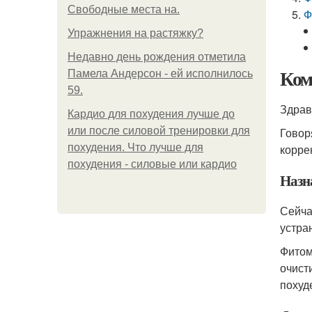
Свободные места на.
Ф
Упражнения на растяжку?
Недавно день рождения отметила
Ком
Памела Андерсон - ей исполнилось
59.
Здрав
Кардио для похудения лучше до
или после силовой тренировки для
Говор
похудения. Что лучше для
корре
похудения - силовые или кардио
Назн
Сейча
устра
Фитом
очист
похуд