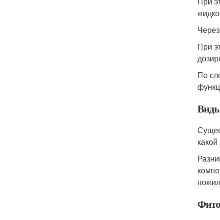
При э
жидко
Через
При э
дозир
По сл
функц
Виды
Сущес
какой
Разни
компо
пожил
Фито