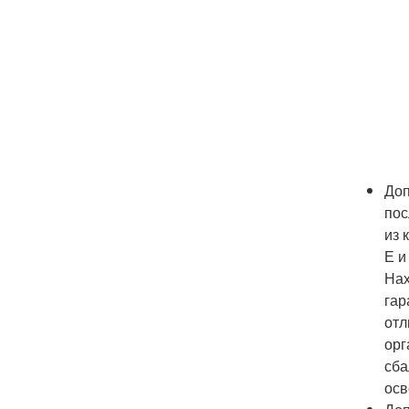
Доп
пос
из 
Е и
Нах
гар
отл
орг
сба
осв