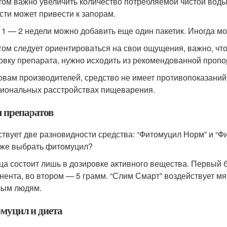
том важно увеличить количество потребляемой чистой вод
сти может привести к запорам.
 1 — 2 недели можно добавить еще один пакетик. Иногда мож
том следует ориентироваться на свои ощущения, важно, ч
овку препарата, нужно исходить из рекомендованной пропорц
овам производителей, средство не имеет противопоказаний
иональных расстройствах пищеварения.
 препаратов
твует две разновидности средства: “Фитомуцил Норм” и “Ф
 же выбрать фитомуцил?
ца состоит лишь в дозировке активного вещества. Первый 
нента, во втором — 5 грамм. “Слим Смарт” воздействует мяг
ым людям.
муцил и диета