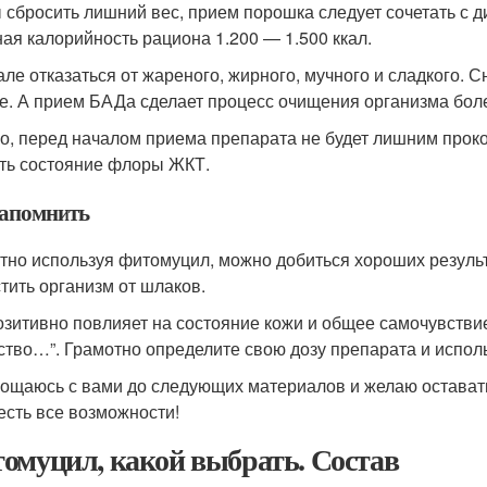
 сбросить лишний вес, прием порошка следует сочетать с 
ная калорийность рациона 1.200 — 1.500 ккал.
але отказаться от жареного, жирного, мучного и сладкого. 
е. А прием БАДа сделает процесс очищения организма бо
о, перед началом приема препарата не будет лишним проко
ть состояние флоры ЖКТ.
запомнить
тно используя фитомуцил, можно добиться хороших результа
стить организм от шлаков.
озитивно повлияет на состояние кожи и общее самочувствие
ство…”. Грамотно определите свою дозу препарата и использ
рощаюсь с вами до следующих материалов и желаю остават
 есть все возможности!
омуцил, какой выбрать. Состав