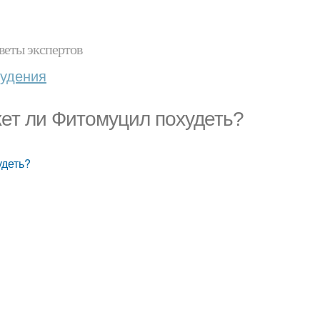
веты экспертов
худения
ет ли Фитомуцил похудеть?
удеть?