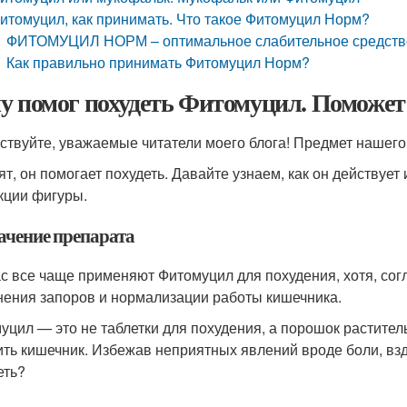
итомуцил, как принимать. Что такое Фитомуцил Норм?
ФИТОМУЦИЛ НОРМ – оптимальное слабительное средство
Как правильно принимать Фитомуцил Норм?
у помог похудеть Фитомуцил. Поможет
ствуйте, уважаемые читатели моего блога! Предмет нашег
ят, он помогает похудеть. Давайте узнаем, как он действует
кции фигуры.
ачение препарата
с все чаще применяют Фитомуцил для похудения, хотя, согл
нения запоров и нормализации работы кишечника.
уцил — это не таблетки для похудения, а порошок растите
ить кишечник. Избежав неприятных явлений вроде боли, взд
еть?