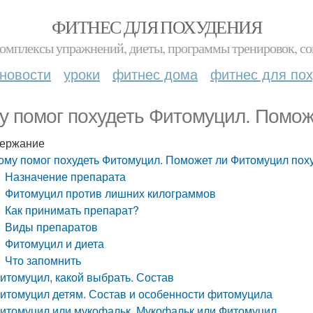
ФИТНЕС ДЛЯ ПОХУДЕНИЯ
комплексы упражнений, диеты, программы тренировок, со
новости
уроки
фитнес дома
фитнес для по
у помог похудеть Фитомуцил. Помож
ержание
ому помог похудеть Фитомуцил. Поможет ли Фитомуцил пох
Назначение препарата
Фитомуцил против лишних килограммов
Как принимать препарат?
Виды препаратов
Фитомуцил и диета
Что запомнить
итомуцил, какой выбрать. Состав
итомуцил детям. Состав и особенности фитомуцила
итомуцил или мукофальк. Мукофальк или Фитомуцил