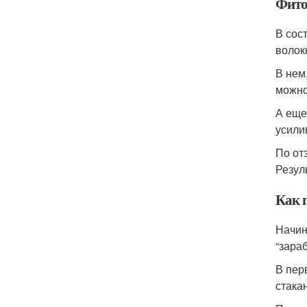
Фито
В сос
волок
В нем
можно
А еще
усили
По от
Резул
Как 
Начин
“зара
В пер
стака