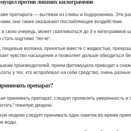
муцил против лишних килограммов
таве препарата — вытяжки из сливы и подорожника. Эти ра
нами, они также оказывают послабляющее воздействие.
, в свою очередь, может скапливаться до 3-х килограммов ш
 стать ощутимо “легче”.
, пищевые волокна, принятые вместе с жидкостью, превра
вает чувство насыщения и позволяет дольше обходиться без
зывам производителей, прием фитомуцила приводит к сниж
ьтаты у тех, кто испробовал на себе средство, очень разные
принимать препарат?
ая принимать препарат, следует проявлять умеренность и 
ботать” тяжелую диарею.
вую неделю следует принимать один пакетик во время прие
не воды.