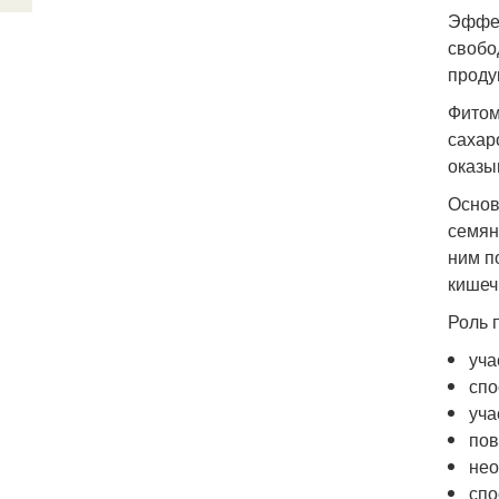
Эффек
свобо
проду
Фитом
сахар
оказы
Основ
семян
ним п
кишеч
Роль 
уча
спо
уча
пов
нео
спо