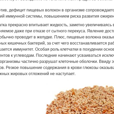
тив, дефицит пищевых волокон в организме сопровождает
ий иммунной системы, повышением риска развития ожирени
атка прекрасно впитывает жидкость, заметно увеличиваясь 
няемое даже при отказе от сытного перекуса. Явление дост
обычно проводит в желудке. Плюс, пищевые волокна оказы
ных кишечных бактерий, за счет чего восстанавливается р
ается иммунитет. Особая роль клетчатки в похудении осн
нтов к углеводам. Последние начинают усваиваться исключ
организмы частично разрушат клеточные оболочки. Ввиду э
ов. Резкое повышение содержания в крови глюкозы оказыв
жных жировых отложений не наступает.