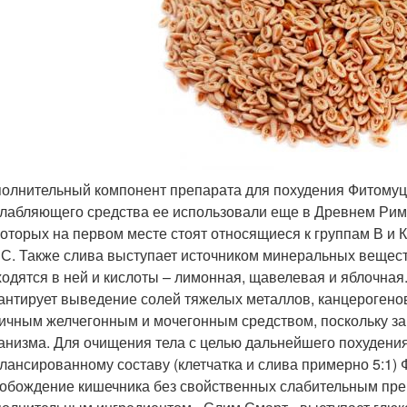
олнительный компонент препарата для похудения Фитомуц
лабляющего средства ее использовали еще в Древнем Рим
которых на первом месте стоят относящиеся к группам В и
 С. Также слива выступает источником минеральных веществ
одятся в ней и кислоты – лимонная, щавелевая и яблочная
антирует выведение солей тяжелых металлов, канцерогено
ичным желчегонным и мочегонным средством, поскольку за
анизма. Для очищения тела с целью дальнейшего похудения
лансированному составу (клетчатка и слива примерно 5:1
обождение кишечника без свойственных слабительным пр