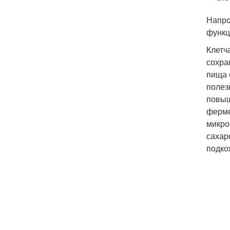
Напро
функц
Клетч
сохра
пища 
полез
повыш
ферме
микро
сахар
подко