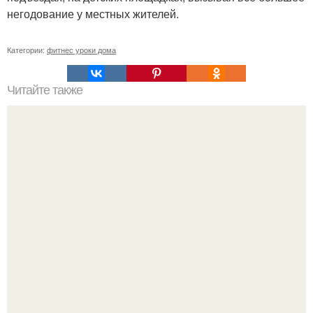
негодование у местных жителей.
Категории:
фитнес уроки дома
Читайте также
Как накачать попу, если у вас проблемы с
позвоночником или тренировки попы без осевой
нагрузки.