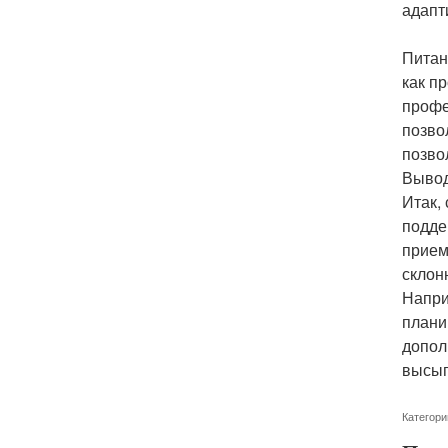
адапт
Питан
как п
профе
позво
позво
Выво
Итак,
подде
прием
склон
Напри
плани
допол
высып
Категори