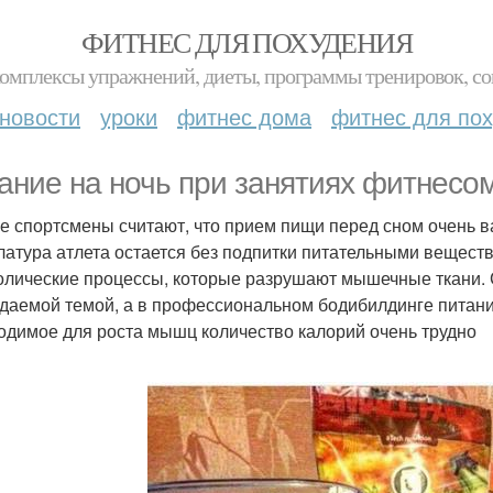
ФИТНЕС ДЛЯ ПОХУДЕНИЯ
комплексы упражнений, диеты, программы тренировок, со
новости
уроки
фитнес дома
фитнес для по
ание на ночь при занятиях фитнесо
е спортсмены считают, что прием пищи перед сном очень ва
латура атлета остается без подпитки питательными вещест
олические процессы, которые разрушают мышечные ткани. 
даемой темой, а в профессиональном бодибилдинге питание
одимое для роста мышц количество калорий очень трудно