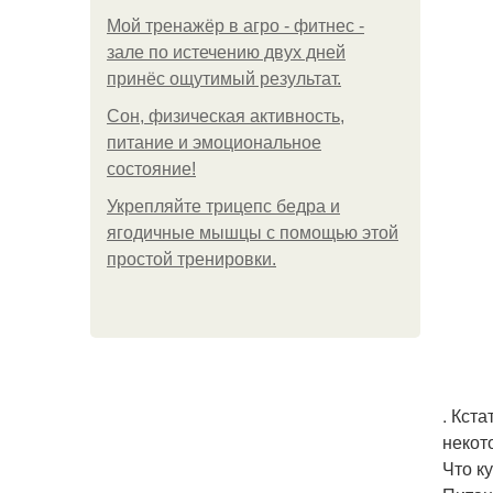
Мой тренажёр в агро - фитнес -
зале по истечению двух дней
принёс ощутимый результат.
Сон, физическая активность,
питание и эмоциональное
состояние!
Укрепляйте трицепс бедра и
ягодичные мышцы с помощью этой
простой тренировки.
. Кст
некот
Что к