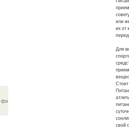
Питан
прием
совет
или ж
их от
перед
Для м
спорт
средс
прием
вещес
Стоит
Питан
атлет
⇦
питан
суточ
сонли
свой 