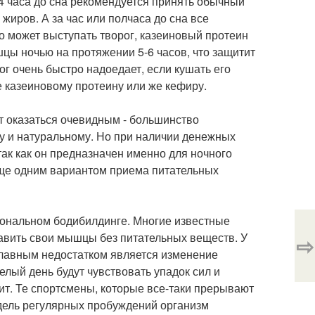
-4 часа до сна рекомендуется принять обычный
иров. А за час или полчаса до сна все
го может выступать творог, казеиновый протеин
цы ночью на протяжении 5-6 часов, что защитит
ог очень быстро надоедает, если кушать его
е казеиновому протеину или же кефиру.
 оказаться очевидным - большинство
у и натуральному. Но при наличии денежных
ак как он предназначен именно для ночного
ще одним вариантом приема питательных
иональном бодибилдинге. Многие известные
ставить свои мышцы без питательных веществ. У
⇨
 Главным недостатком является изменение
елый день будут чувствовать упадок сил и
оит. Те спортсмены, которые все-таки прерывают
недель регулярных пробуждений организм