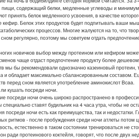
ие на ночь в бодибилдинге сегодня нормой считается. За 3
 пищи, содержащий белки, медленные углеводы и минимум ж
уют принять белок медленного усвоения, в качестве которо
е кефир. Белок этих продуктов будет подпитывать ваши мыш
 катаболических процессов. Многие жалуются на то, что твор
 сном регулярно, поэтому мы советуем отдать предпочтени
ногих новичков выбор между протеином или кефиром может
сменов чаще отдаст предпочтение продукту более дешевом
тв мы бы рекомендовали однозначно казеиновый протеин, т
а и обладает максимально сбалансированным составом. Е
тв перед сном является употребление аминокислот Bcaa.
 ли кушать посреди ночи.
ие посреди ночи очень широко распространено в професс
ы специально ставят будильник на 4 часа утра, чтобы не о
ия посреди ночи есть как преимущества, так и недостатки.
ных ритмов - после пробуждения среди ночи атлеты потом ц
вость, естественно в таком состоянии тренироваться не ст
сон ради протеинового коктейля, говорят, что после двух 