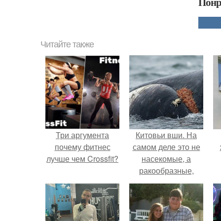
Понр
Читайте также
Три аргумента
Китовьи вши. На
почему фитнес
самом деле это не
лучше чем Crossfit?
насекомые, а
ракообразные,
относящиеся к
бокоплавам.