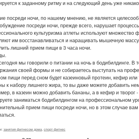
ируется к заданному ритму и на следующий день уже никакой
ие посреди ночи, по нашему мнению, не является целесооб
робуждение посреди ночи, прежде всего, нарушает процесс
ссионального культуризма атлеты используют множество ф
ляют им восстанавливаться и наращивать мышечную массу 
лить лишний прием пищи в 3 часа ночи.
ды.
 сегодня мы говорили о питании на ночь в бодибилдинге. В 
ржания своей формы и не собираетесь выступать на профе
ом пищи перед сном будет казеиновый протеин, кефир или т
ны к набору лишнего жира, то вы даже можете добавить не
мер, в казеин можно добавить бананы, а в кефир и творог -
руете заниматься бодибилдингом на профессиональном уро
нительный прием пищи посреди ночи, но в этом случае вам
аться.
и:
занятия фитнесом дома
,
спорт фитнес