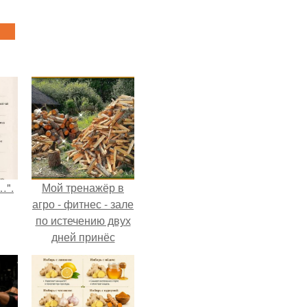
…".
Мой тренажёр в
агро - фитнес - зале
по истечению двух
дней принёс
ощутимый
результат.