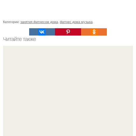
Категории:
занятия фитнесом дома
,
фитнес дома музыка
Читайте также
Упражнения для подтяжки лица. 8 действенных
упражнений для подтяжки овала лица.