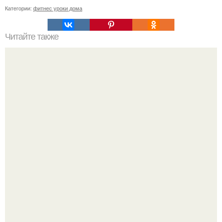
Категории:
фитнес уроки дома
Читайте также
Фитнес коктейль для похудения. 7 рецептов фитнес -
коктейлей.