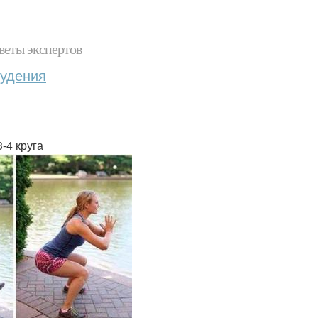
веты экспертов
худения
-4 круга