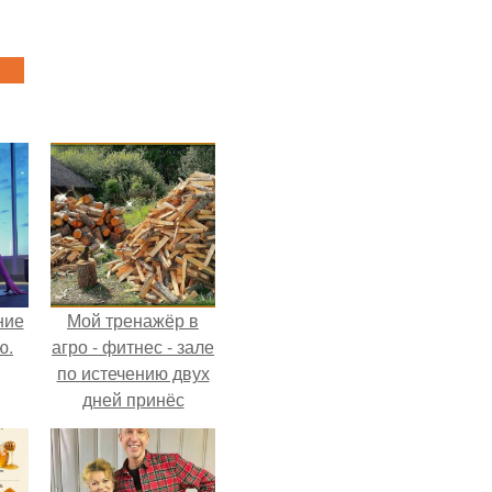
ние
Мой тренажёр в
ю.
агро - фитнес - зале
по истечению двух
дней принёс
ощутимый
результат.