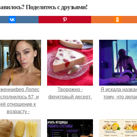
авилось? Поделитесь с друзьями!
женнифер Лопес
Творожно -
Я искала назва
сполнилось 57, и
фруктовый десерт.
тому, что дела
её отношение к
возрасту -
настоящий
манифест
уверенности: "не