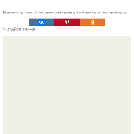
Категории:
лучший фитнес
,
тренировки дома для похудения
,
фитнес уроки дома
Читайте также
Твой рост о тебе много нового расскажет!