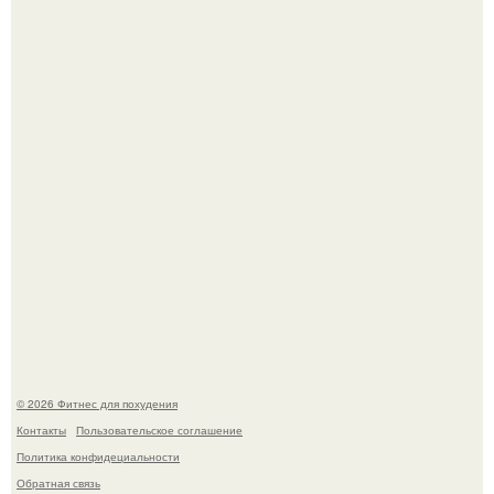
Имбирь - это не только ароматная специя, но и отличный
ингредиент для полезных напитков и блюд.
Сергей соседов показал свою скромную дачу - и удивил
поклонников.
© 2026 Фитнес для похудения
Контакты
Пользовательское соглашение
Политика конфидециальности
Обратная связь