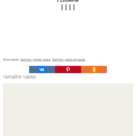
Категории:
фитнес уроки дома
,
фитнес дома музыка
Читайте также
Арбуз вечером при диете: можно или нет